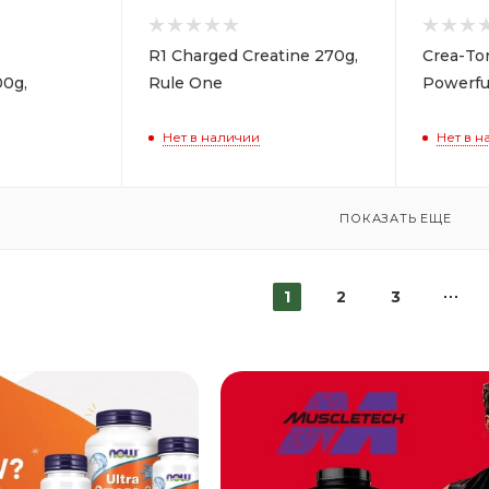
R1 Charged Creatine 270g,
Crea-To
00g,
Rule One
Powerfu
Нет в наличии
Нет в н
ПОКАЗАТЬ ЕЩЕ
1
2
3