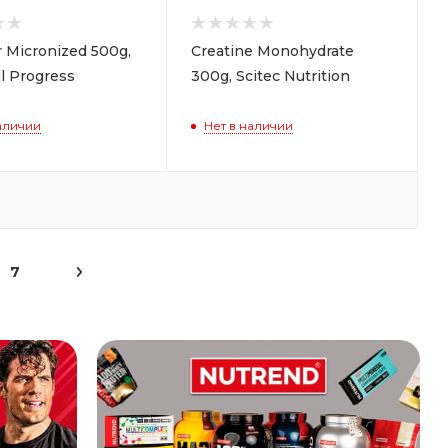
r Micronized 500g,
Creatine Monohydrate
l Progress
300g, Scitec Nutrition
аличии
Нет в наличии
7