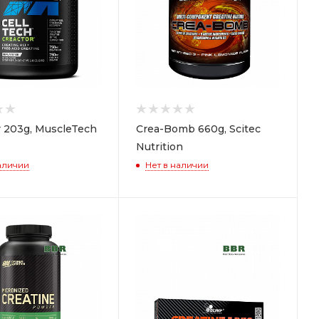
r 203g, MuscleTech
Crea-Bomb 660g, Scitec
Nutrition
аличии
Нет в наличии