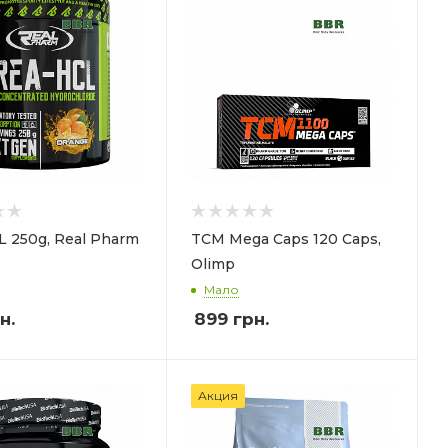
L 250g, Real Pharm
TCM Mega Caps 120 Сaps,
Olimp
Мало
н.
899
грн.
Акция