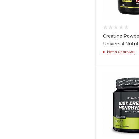
Rule One (
4
)
Scitec Nutrition (
7
)
Ultimate Nutrition (
2
)
Creatine Powde
UNS Supplement (
3
)
Universal Nutri
Weider (
1
)
Нет в наличии
Willmax (
1
)