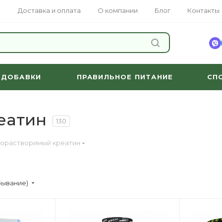
Доставка и оплата
О компании
Блог
Контакты
НАЙТИ
 ДОБАВКИ
ПРАВИЛЬНОЕ ПИТАНИЕ
СП
еатин
130
орастворимый креатин
бывание)