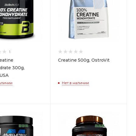
1
eatine
Creatine 500g, OstroVit
rate 300g,
hUSA
аличии
Нет в наличии