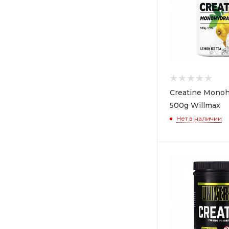
Olimp Nutrition (
15
)
Muscle Care (
1
)
ANS Performance (
1
)
Doctor Sport (
1
)
MusclePharm (
1
)
MuscleTech (
2
)
Creatine Monoh
MUTANT (
2
)
500g Willmax
OstroVit (
10
)
Нет в наличии
Pharma First (
2
)
ProActive (
3
)
Prozis (
2
)
QNT (
2
)
Real Pharm (
3
)
PowerPro (
1
)
Ronnie Coleman (
2
)