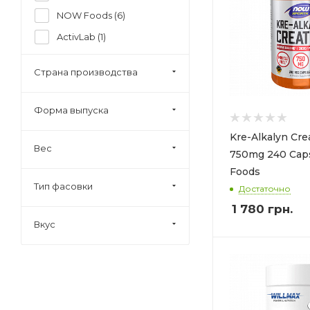
NOW Foods (
6
)
ActivLab (
1
)
ActiWay (
4
)
Страна производства
Blastex (
1
)
BSN (
1
)
Форма выпуска
Dymatize (
3
)
Kre-Alkalyn Cre
Energybody (
1
)
Вес
750mg 240 Cap
Evlution Nutrition (
1
)
Foods
Тип фасовки
Form Labs (
3
)
Достаточно
1 780
грн.
Go Nutrition (
3
)
Вкус
Go ON Nutrition (
1
)
Iron Flex (
3
)
Kevin Levrone (
1
)
ALLMAX NUTRITION (
3
)