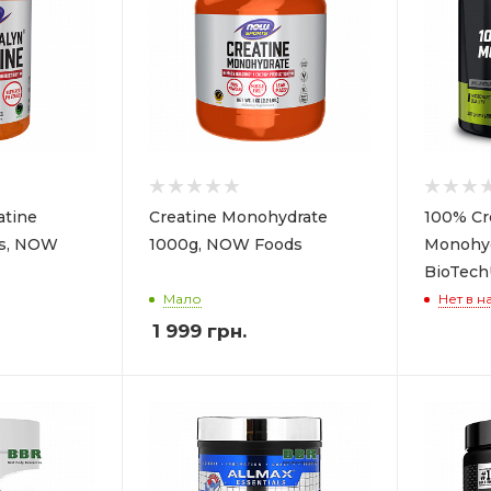
atine
Creatine Monohydrate
100% Cr
s, NOW
1000g, NOW Foods
Monohyd
BioTec
Мало
Нет в н
1 999
грн.