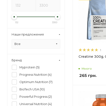
132
3300
Наши предложения
Все
1
Creatine 300g, 
Бренд
Myprotein (
5
)
Много
Progress Nutrition (
4
)
265 грн.
Optimum Nutrition (
7
)
BioTech USA (
10
)
Powerful Progress (
2
)
Universal Nutrition (
4
)