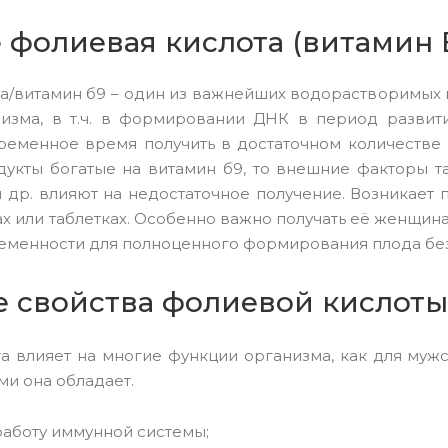
е фолиевая кислота (витамин 
а/витамин б9 – один из важнейших водорастворимых 
изма, в т.ч. в формировании ДНК в период развити
ременное время получить в достаточном количестве 
дукты богатые на витамин б9, то внешние факторы т
 др. влияют на недостаточное получение. Возникает 
ах или таблетках. Особенно важно получать её женщина
еменности для полноценного формирования плода без
 свойства фолиевой кислоты
а влияет на многие функции организма, как для муж
ми она обладает.
аботу иммунной системы;