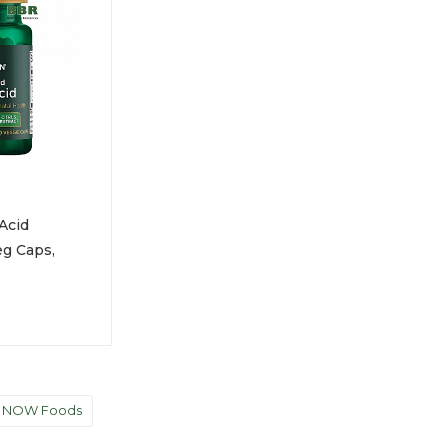
Acid
g Caps,
а NOW Foods