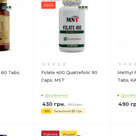
05/26
 60 Tabs,
Folate 400 Quatrefolic 90
Methyl 
Caps, MST
Tabs, K
Достаточно
Достат
430
грн.
490
гр
510
грн.
-
16
%
Экономия
80
грн.
Уценка
Акция