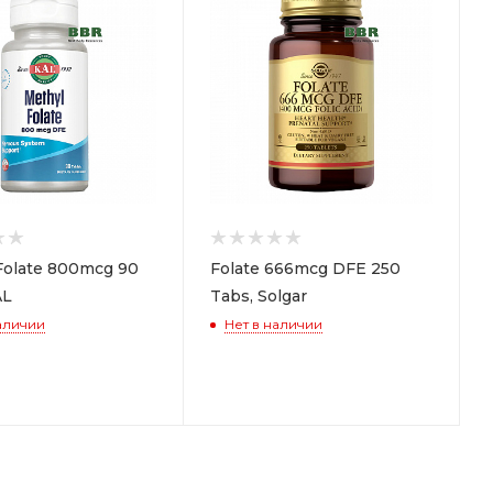
Folate 800mcg 90
Folate 666mcg DFE 250
AL
Tabs, Solgar
аличии
Нет в наличии