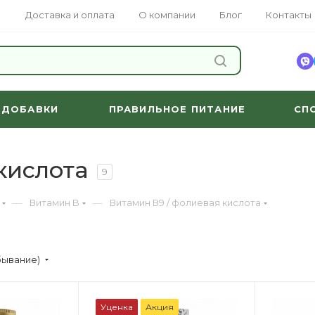
Доставка и оплата
О компании
Блог
Контакты
НАЙТИ
 ДОБАВКИ
ПРАВИЛЬНОЕ ПИТАНИЕ
СП
кислота
9
—
—
Витамин B
Витамин В9 / фолиевая кислота
бывание)
Уценка
Акция