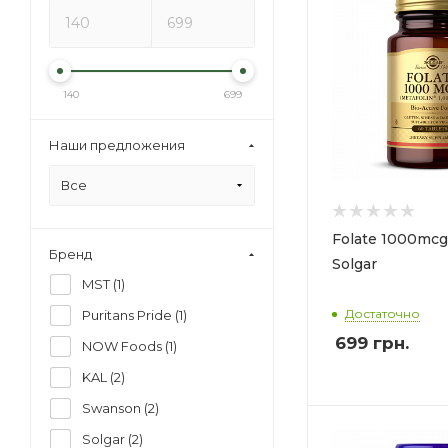
140
699
Наши предложения
Все
Folate 1000mcg
Бренд
Solgar
MST (
1
)
Достаточно
Puritans Pride (
1
)
699
грн.
NOW Foods (
1
)
KAL (
2
)
Swanson (
2
)
Solgar (
2
)