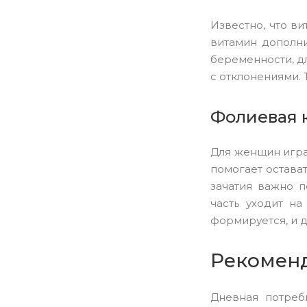
Известно, что в
витамин дополни
беременности, д
с отклонениями. 
Фолиевая 
Для женщин игра
помогает остава
зачатия важно п
часть уходит н
формируется, и 
Рекоменд
Дневная потреб