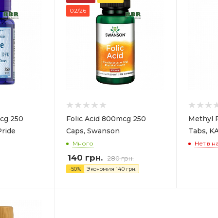
02/26
mcg 250
Folic Acid 800mcg 250
Methyl 
Pride
Caps, Swanson
Tabs, K
Много
Нет в н
140
грн.
280
грн.
-
50
%
Экономия
140
грн.