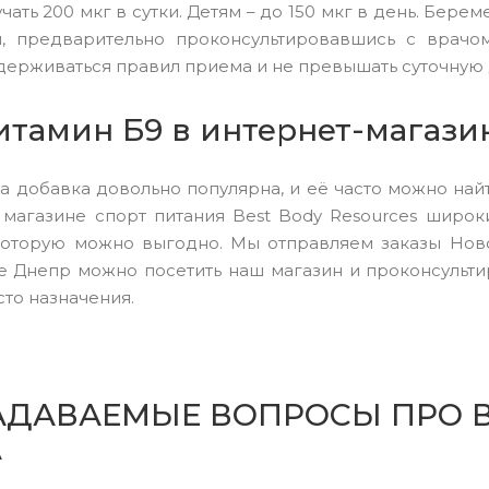
чать 200 мкг в сутки. Детям – до 150 мкг в день. Бе
, предварительно проконсультировавшись с врачом
ерживаться правил приема и не превышать суточную 
итамин Б9 в интернет-магази
а добавка довольно популярна, и её часто можно найт
магазине спорт питания Best Body Resources широк
 которую можно выгодно. Мы отправляем заказы Ново
де Днепр можно посетить наш магазин и проконсультир
то назначения.
АДАВАЕМЫЕ ВОПРОСЫ ПРО В
А