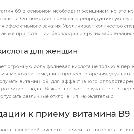
итамин б9 в основном необходим женщинам, но это не 
тельно. Он помогает повышать репродуктивную функ
ля эффективного зачатия. Увеличивает количество с
Так же при потенции, бесплодии и других заболеваниях
кислота для женщин
ет огромную роль фолиевая кислота не только в пери
ться моложе и замедлить процесс старения, улучшить 
олучать витамин
b
9 для эффективного оплодотворен
а развитие плода. Важно так же получать её в пер
допускать различные отклонения нежелательно.
ации к приему витамина B9
ность фолиевой кислоты зависит от возраста и инд