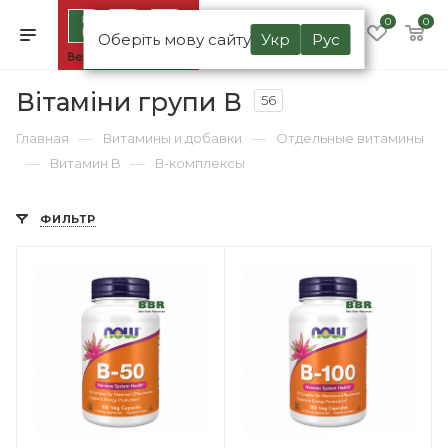
0
0
Оберіть мову сайту
Укр
Рус
Вітаміни групи В
56
—
—
Главная
Витамины и добавки
Отдельные витамины
—
—
Витамин B
В-комплексы
ФИЛЬТР