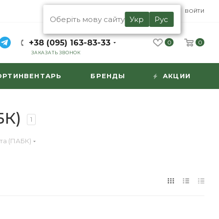
UA
RU
ВОЙТИ
Оберіть мову сайту
Укр
Рус
+38 (095) 163-83-33
0
0
ЗАКАЗАТЬ ЗВОНОК
ОРТИНВЕНТАРЬ
БРЕНДЫ
АКЦИИ
БК)
1
та (ПАБК)