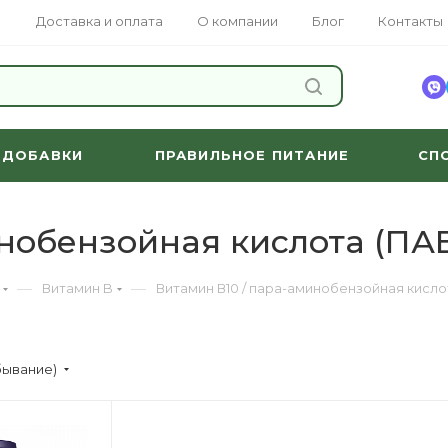
Доставка и оплата
О компании
Блог
Контакты
НАЙТИ
 ДОБАВКИ
ПРАВИЛЬНОЕ ПИТАНИЕ
СП
нобензойная кислота (ПА
—
—
Витамин B
Витамин В10 / пара-аминобензойная кисло
бывание)