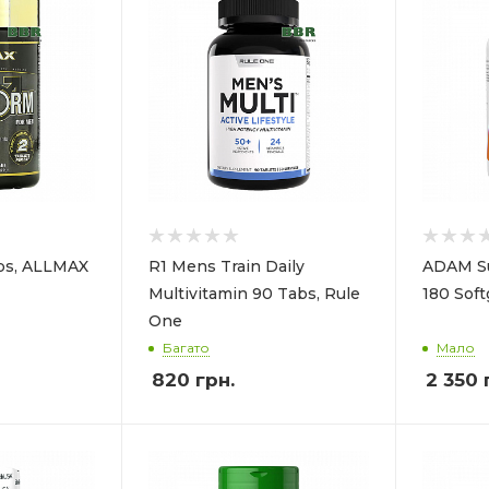
bs, ALLMAX
R1 Mens Train Daily
ADAM Su
Multivitamin 90 Tabs, Rule
180 Sof
One
Багато
Мало
820
грн.
2 350