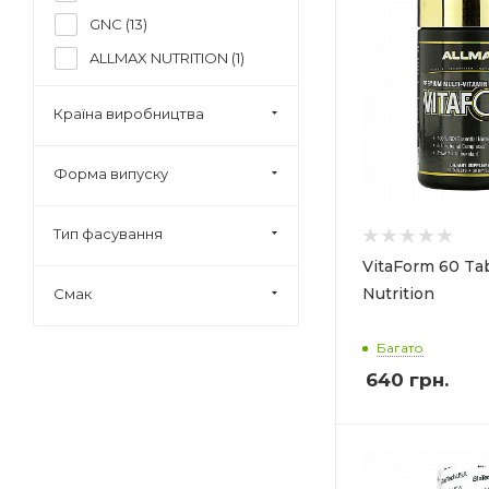
GNC (
13
)
ALLMAX NUTRITION (
1
)
Olimp Nutrition (
2
)
Країна виробництва
Swanson (
1
)
Rule One (
1
)
Форма випуску
Solgar (
1
)
VP-Lab (
2
)
Тип фасування
VitaForm 60 Ta
Nutrition
Смак
Багато
640
грн.