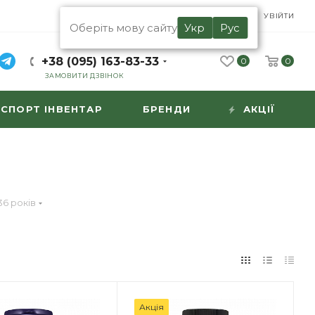
UA
RU
УВІЙТИ
Оберіть мову сайту
Укр
Рус
+38 (095) 163-83-33
0
0
ЗАМОВИТИ ДЗВІНОК
СПОРТ ІНВЕНТАР
БРЕНДИ
АКЦІЇ
36 років
Акція