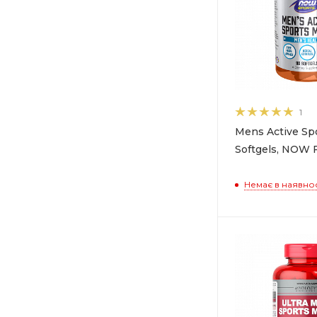
1
Mens Active Spo
Softgels, NOW 
Немає в наявнос