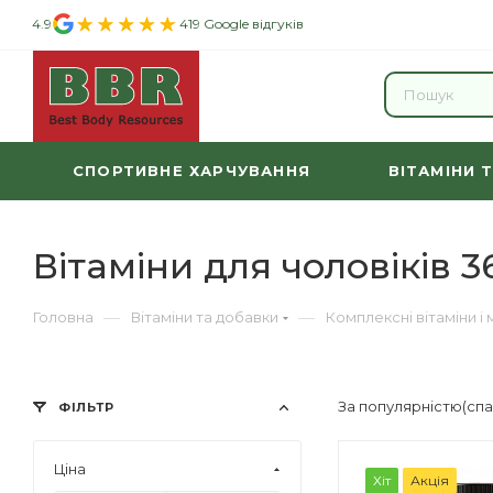
4.9
419 Google відгуків
СПОРТИВНЕ ХАРЧУВАННЯ
ВІТАМІНИ 
Вітаміни для чоловіків 3
—
—
Головна
Вітаміни та добавки
Комплексні вітаміни і
За популярністю(сп
ФІЛЬТР
Ціна
Хіт
Акція