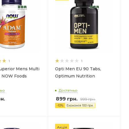
1
1
perior Mens Multi
Opti Men EU 90 Tabs,
, NOW Foods
Optimum Nutrition
ньо
Достатньо
н.
899
грн.
999
грн.
-
10
%
Економія
100
грн.
Акція