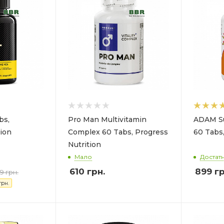
bs,
Pro Man Multivitamin
ADAM Su
ion
Complex 60 Tabs, Progress
60 Tabs
Nutrition
Мало
Достат
610
грн.
899
гр
9 грн.
рн.