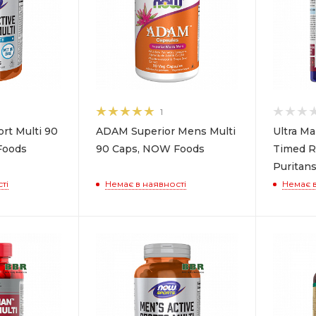
1
rt Multi 90
ADAM Superior Mens Multi
Ultra Ma
Foods
90 Caps, NOW Foods
Timed R
Puritans
ті
Немає в наявності
Немає в