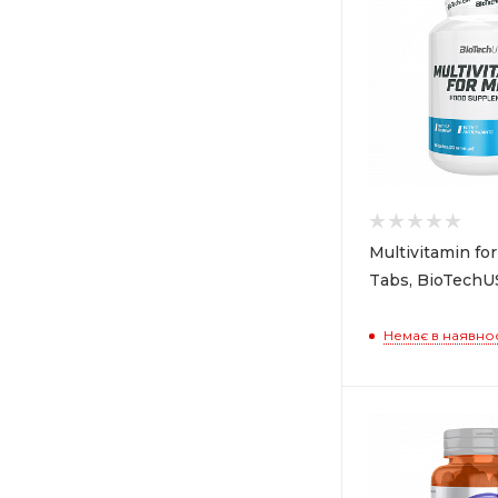
Multivitamin fo
Tabs, BioTechU
Немає в наявнос