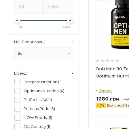
151
2480
Наші пропозиції
Всі
Opti Men 90 Ta
Бренд
Optimum Nutrit
Progress Nutrition (
1
)
Багато
Optimum Nutrition (
4
)
1280 грн.
149
BioTech USA (
1
)
-
15
%
Економія
219
г
Puritans Pride (
3
)
NOW Foods (
6
)
21st Century (
1
)