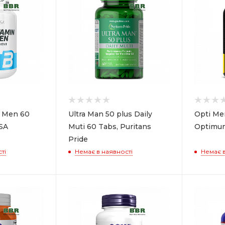
r Men 60
Ultra Man 50 plus Daily
Opti Me
SA
Muti 60 Tabs, Puritans
Optimum
Pride
ті
Немає в наявності
Немає в