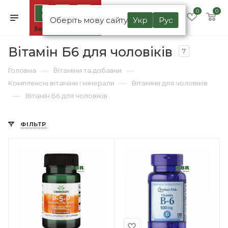
0
0
Оберіть мову сайту
Укр
Рус
Вітамін Б6 для чоловіків
7
—
—
Головна
Вітаміни та добавки
—
Комплексні вітаміни і мінерали
Вітаміни для чоловіків
—
Вітамін Б6 для чоловіків
ФІЛЬТР