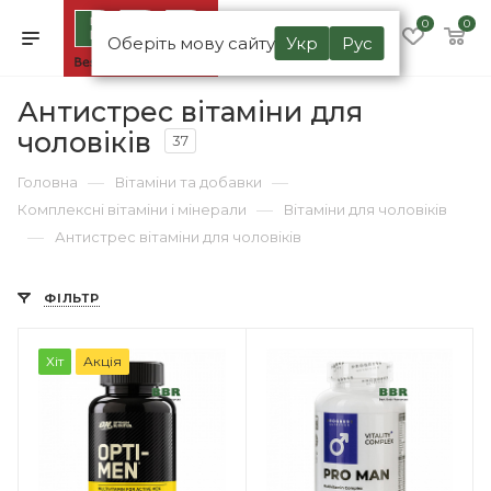
0
0
Оберіть мову сайту
Укр
Рус
Антистрес вітаміни для
чоловіків
37
—
—
Головна
Вітаміни та добавки
—
Комплексні вітаміни і мінерали
Вітаміни для чоловіків
—
Антистрес вітаміни для чоловіків
ФІЛЬТР
Хіт
Акція