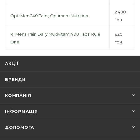
2 480
Opti Men 240 Tabs, Optimum Nutrition
грн.
R1 Mens Train Daily Multivitamin 90 Tabs, Rule
820
One
грн.
АКЦІЇ
БРЕНДИ
КОМПАНІЯ
ІНФОРМАЦІЯ
ДОПОМОГА