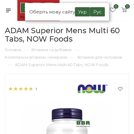
0
0
Оберіть мову сайту
Укр
Рус
ADAM Superior Mens Multi 60
Tabs, NOW Foods
—
—
Головна
Вітаміни та добавки
—
Комплексні вітаміни і мінерали
Вітаміни для чоловіків
—
ADAM Superior Mens Multi 60 Tabs, NOW Foods
1