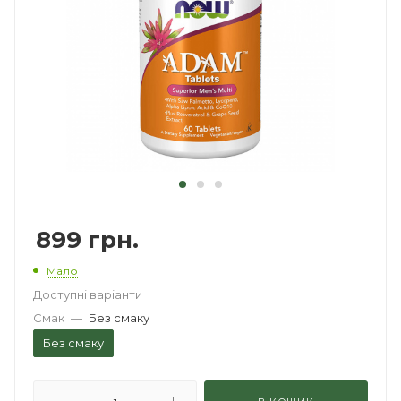
899
грн.
Мало
Доступні варіанти
Смак
—
Без смаку
Без смаку