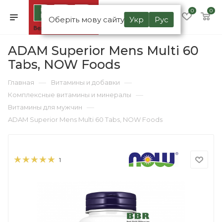
0
0
Оберіть мову сайту
Укр
Рус
ADAM Superior Mens Multi 60
Tabs, NOW Foods
—
—
Главная
Витамины и добавки
—
Комплексные витамины и минералы
—
Витамины для мужчин
ADAM Superior Mens Multi 60 Tabs, NOW Foods
1