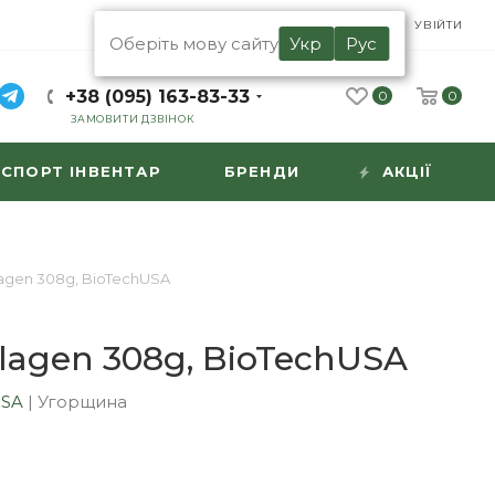
UA
RU
УВІЙТИ
Оберіть мову сайту
Укр
Рус
+38 (095) 163-83-33
0
0
ЗАМОВИТИ ДЗВІНОК
СПОРТ ІНВЕНТАР
БРЕНДИ
АКЦІЇ
lagen 308g, BioTechUSA
llagen 308g, BioTechUSA
USA
|
Угорщина