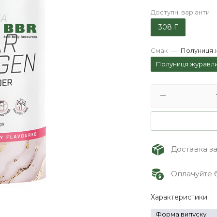
Доступні варіанти
308 Г
Смак
—
Полуниця 
Полуниця журавл
Доставка зам
Оплачуйте б
Характеристики
Форма випуску