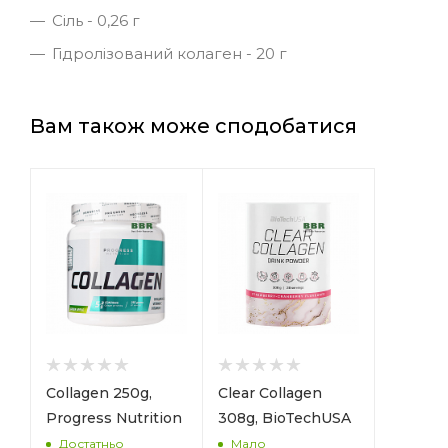
Сіль - 0,26 г
Гідролізований колаген - 20 г
Вам також може сподобатися
Collagen 250g,
Clear Collagen
Progress Nutrition
308g, BioTechUSA
Достатньо
Мало