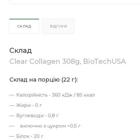
СКЛАД
ВІДГУКИ
Склад
Clear Collagen 308g, BioTechUSA
Склад на порцію (22 г):
Калорійність - 360 кДж / 85 ккал
Жири - 0 г
Вуглеводи - 0,8 г
включно з цукром <0,5 г
Білок - 20 г