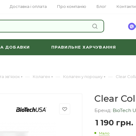
Доставка і оплата
Про компанію
Блог
Контакти
ЗНАЙТИ
ТА ДОБАВКИ
ПРАВИЛЬНЕ ХАРЧУВАННЯ
—
—
—
та зв'язок
Колаген
Колаген у порошку
Clear Col
Clear Co
Бренд:
BioTech 
1 190
грн.
Мало