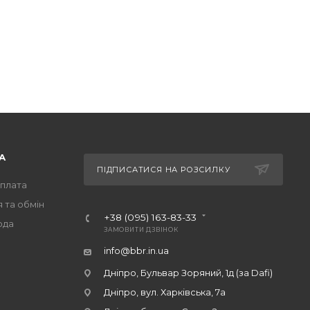
А
ПІДПИСАТИСЯ НА РОЗСИЛКУ
оплата
 та обмін
+38 (095) 163-83-33
ода
ЗАМОВИТИ ДЗВІНОК
info@bbr.in.ua
Дніпро, Бульвар Зоряний, 1д (за Dafi)
Дніпро, вул. Харківська, 7а