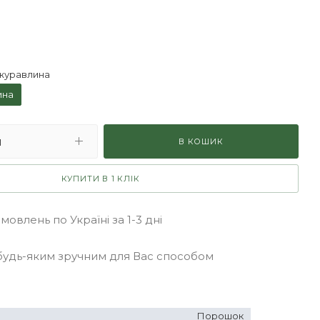
журавлина
ина
В КОШИК
КУПИТИ В 1 КЛІК
овлень по Україні за 1-3 дні
удь-яким зручним для Вас способом
Порошок