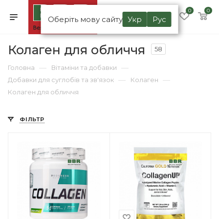
0
0
Оберіть мову сайту
Укр
Рус
Колаген для обличчя
58
—
—
Головна
Вітаміни та добавки
—
—
Добавки для суглобів та зв'язок
Колаген
Колаген для обличчя
ФІЛЬТР