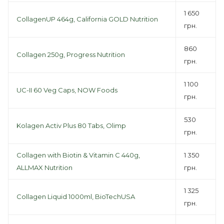
1 650
CollagenUP 464g, California GOLD Nutrition
грн.
860
Collagen 250g, Progress Nutrition
грн.
1 100
UC-II 60 Veg Caps, NOW Foods
грн.
530
Kolagen Activ Plus 80 Tabs, Olimp
грн.
Collagen with Biotin & Vitamin C 440g,
1 350
ALLMAX Nutrition
грн.
1 325
Collagen Liquid 1000ml, BioTechUSA
грн.