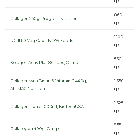
грн.
860
Collagen 250g, Progress Nutrition
грн.
1 100
UC-II 60 Veg Caps, NOW Foods
грн.
530
Kolagen Activ Plus 80 Tabs, Olimp
грн.
Collagen with Biotin & Vitamin C 440g,
1 350
ALLMAX Nutrition
грн.
1 325
Collagen Liquid 1000ml, BioTechUSA
грн.
955
Collaregen 400g, Olimp
грн.