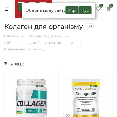
0
0
Оберіть мову сайту
Укр
Рус
Колаген для організму
58
—
—
Головна
Вітаміни та добавки
—
—
Добавки для суглобів та зв'язок
Колаген
Колаген для організму
ФІЛЬТР