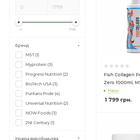
0
1799
Бренд
MST (
1
)
Myprotein (
3
)
Progress Nutrition (
2
)
Fish Collagen P
Zero 1000ml, M
BioTech USA (
3
)
Мало
Puritans Pride (
4
)
1 799
грн.
Universal Nutrition (
2
)
NOW Foods (
3
)
21st Century (
1
)
ActiWay (
1
)
Країна виробництва