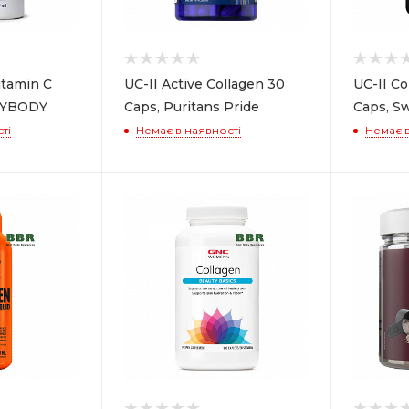
itamin C
UC-II Active Collagen 30
UC-II C
GYBODY
Caps, Puritans Pride
Caps, S
ті
Немає в наявності
Немає в