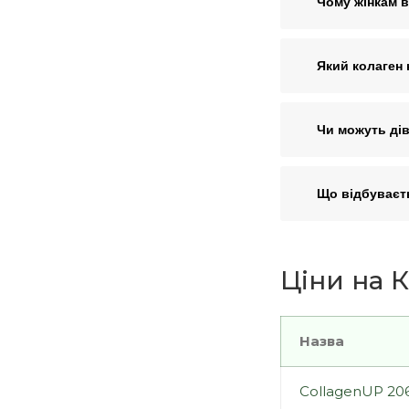
Чому жінкам 
Який колаген 
Чи можуть дів
Що відбуваєть
Ціни на К
Назва
CollagenUP 206g