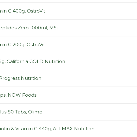
min C 400g, OstroVit
Peptides Zero 1000ml, MST
min C 200g, OstroVit
, California GOLD Nutrition
Progress Nutrition
aps, NOW Foods
lus 80 Tabs, Olimp
iotin & Vitamin C 440g, ALLMAX Nutrition