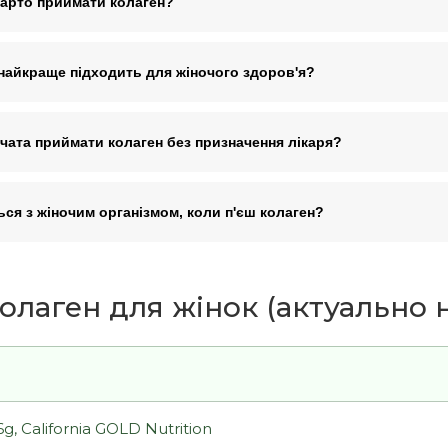
варто приймати колаген?
найкраще підходить для жіночого здоров'я?
чата приймати колаген без призначення лікаря?
ся з жіночим організмом, коли п'єш колаген?
олаген для жінок (актуально н
, California GOLD Nutrition