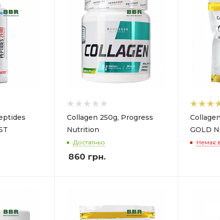
eptides
Collagen 250g, Progress
Collagen
ST
Nutrition
GOLD Nu
Достатньо
Немає в
860
грн.