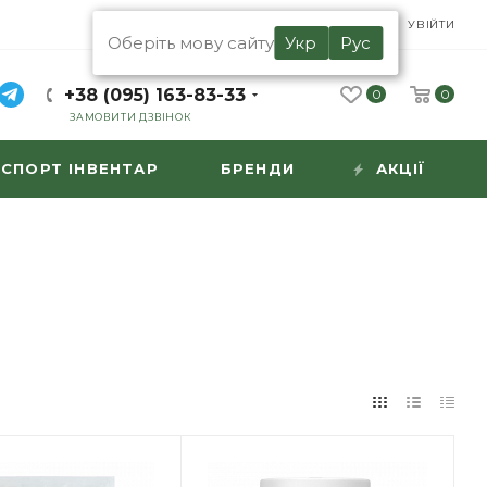
UA
RU
УВІЙТИ
Оберіть мову сайту
Укр
Рус
+38 (095) 163-83-33
0
0
ЗАМОВИТИ ДЗВІНОК
СПОРТ ІНВЕНТАР
БРЕНДИ
АКЦІЇ