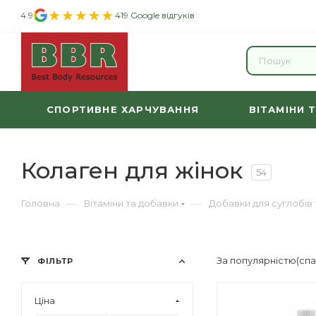
4.9
419 Google відгуків
СПОРТИВНЕ ХАРЧУВАННЯ
ВІТАМІНИ 
Колаген для жінок
54
—
—
Головна
Вітаміни та добавки
Добавки для суглобів 
За популярністю(сп
ФІЛЬТР
Ціна