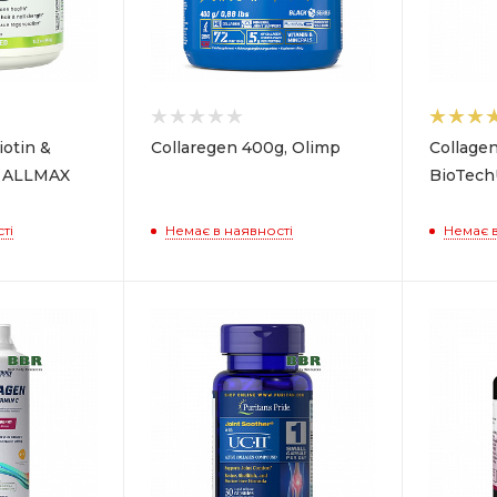
iotin &
Collaregen 400g, Olimp
Collagen
, ALLMAX
BioTec
ті
Немає в наявності
Немає в