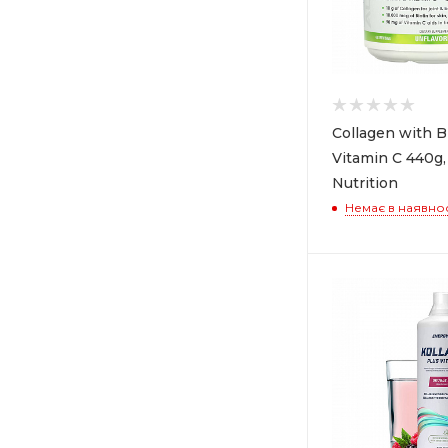
Rule One (
3
)
SAN (
1
)
Scitec Nutrition (
3
)
UNS Supplement (
2
)
Collagen with B
Vitamin C 440g
Nutrition
Немає в наявнос