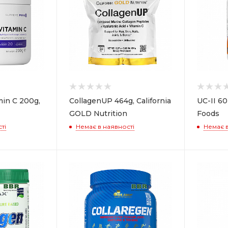
min C 200g,
CollagenUP 464g, California
UC-II 6
GOLD Nutrition
Foods
ті
Немає в наявності
Немає в