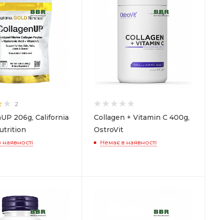
2
UP 206g, California
Collagen + Vitamin C 400g,
trition
OstroVit
 наявності
Немає в наявності