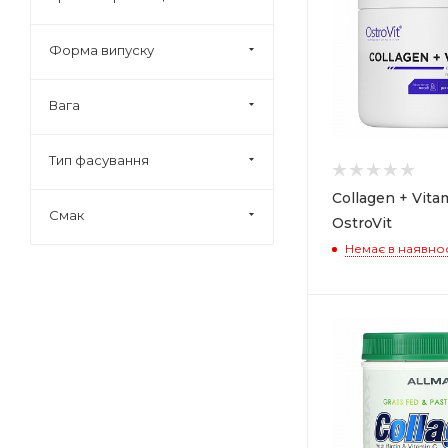
Energybody (
3
)
Extrifit (
1
)
Форма випуску
GNC (
1
)
Iron Flex (
2
)
Вага
IronMaxx (
1
)
Тип фасування
ALLMAX NUTRITION (
1
)
California Gold Nutrition
Collagen + Vita
(
4
)
Смак
OstroVit
Olimp Nutrition (
2
)
Немає в наявнос
Sporter (
2
)
Swanson (
1
)
OstroVit (
3
)
PipingRock (
1
)
ProActive (
1
)
Prozis (
2
)