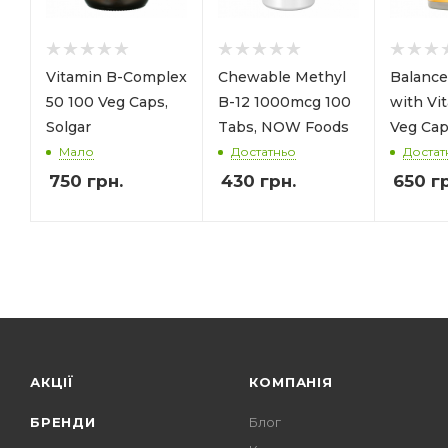
Vitamin B-Complex
Chewable Methyl
Balance
50 100 Veg Caps,
B-12 1000mcg 100
with Vi
Solgar
Tabs, NOW Foods
Veg Cap
Мало
Достатньо
Достат
750
грн.
430
грн.
650
гр
АКЦІЇ
КОМПАНІЯ
БРЕНДИ
Блог