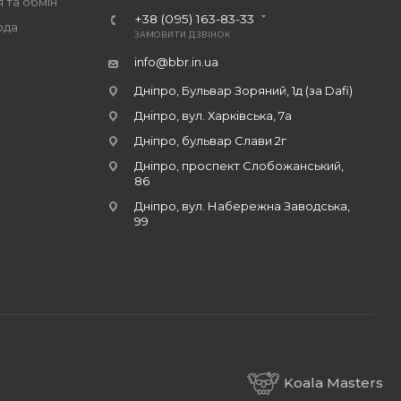
 та обмін
+38 (095) 163-83-33
ода
ЗАМОВИТИ ДЗВІНОК
info@bbr.in.ua
Дніпро, Бульвар Зоряний, 1д (за Dafi)
Дніпро, вул. Харківська, 7а
Дніпро, бульвар Слави 2г
Дніпро, проспект Слобожанський,
86
Дніпро, вул. Набережна Заводська,
99
Koala Masters