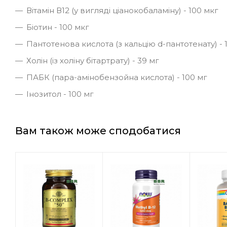
Вітамін В12 (у вигляді ціанокобаламіну) - 100 мкг
Біотин - 100 мкг
Пантотенова кислота (з кальцію d-пантотенату) - 
Холін (із холіну бітартрату) - 39 мг
ПАБК (пара-амінобензойна кислота) - 100 мг
Інозитол - 100 мг
Вам також може сподобатися