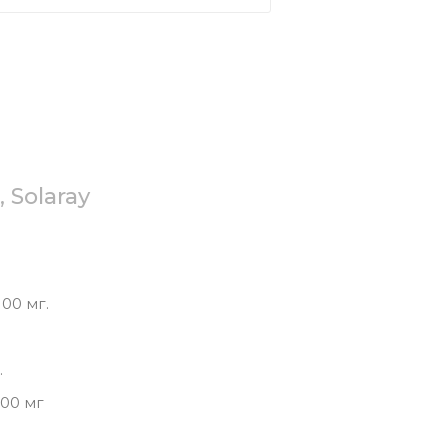
 Solaray
100 мг.
.
100 мг