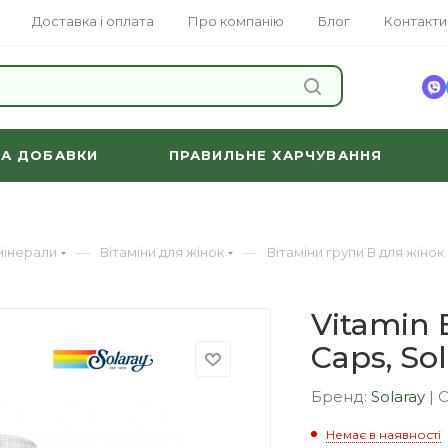
Доставка і оплата
Про компанію
Блог
Контакти
ЗНАЙТИ
ТА ДОБАВКИ
ПРАВИЛЬНЕ ХАРЧУВАННЯ
—
—
 мінерали
Вітаміни для жінок
Вітаміни групи В для жінок
Vitamin 
Caps, So
Бренд:
Solaray
|
Немає в наявності