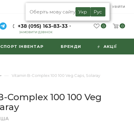
UA
RU
УВІЙТИ
Оберіть мову сайту
Укр
Рус
+38 (095) 163-83-33
0
0
ЗАМОВИТИ ДЗВІНОК
СПОРТ ІНВЕНТАР
БРЕНДИ
АКЦІЇ
—
Vitamin B-Complex 100 100 Veg Caps, Solaray
B-Complex 100 100 Veg
laray
США