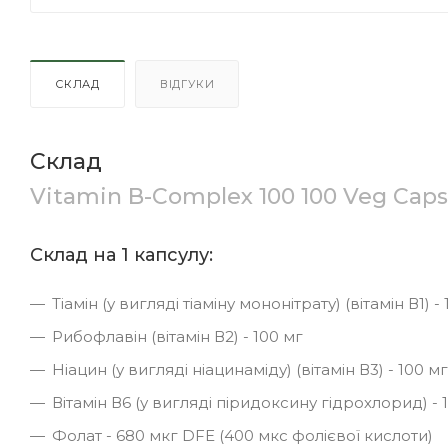
СКЛАД
ВІДГУКИ
Склад
Vitamin B-Complex 100 100 Veg Caps,
Склад на 1 капсулу:
Тіамін (у вигляді тіаміну мононітрату) (вітамін В1) - 
Рибофлавін (вітамін В2) - 100 мг
Ніацин (у вигляді ніацинаміду) (вітамін В3) - 100 мг
Вітамін В6 (у вигляді піридоксину гідрохлорид) - 
Фолат - 680 мкг DFE (400 мкс фолієвої кислоти)