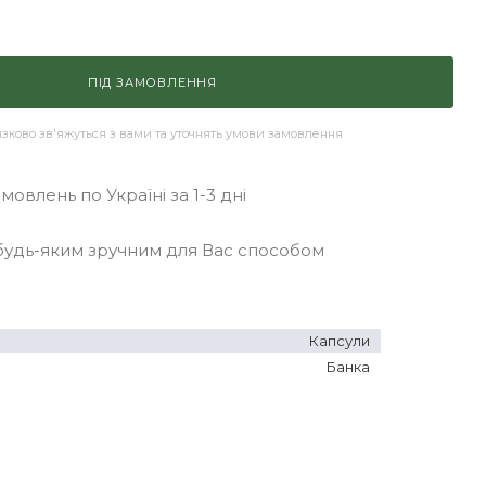
ПІД ЗАМОВЛЕННЯ
ково зв'яжуться з вами та уточнять умови замовлення
овлень по Україні за 1-3 дні
удь-яким зручним для Вас способом
Капсули
Банка