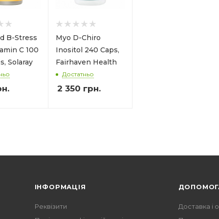
d B-Stress
Myo D-Chiro
tamin C 100
Inositol 240 Caps,
s, Solaray
Fairhaven Health
ньо
Достатньо
н.
2 350
грн.
ІНФОРМАЦІЯ
ДОПОМОГ
Реквізити
Доставка і 