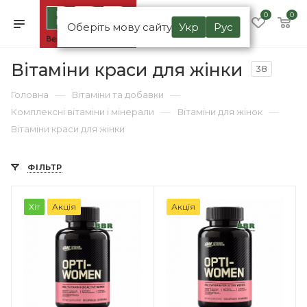
0
0
Оберіть мову сайту
Укр
Рус
Вітаміни краси для жінки
38
—
—
Головна
Вітаміни та добавки
—
—
Комплексні вітаміни і мінерали
Вітаміни для жінок
Вітаміни краси для жінки
ФІЛЬТР
Хіт
Акція
Акція