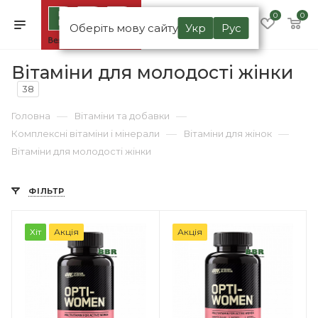
0
0
Оберіть мову сайту
Укр
Рус
Вітаміни для молодості жінки
38
—
—
Головна
Вітаміни та добавки
—
—
Комплексні вітаміни і мінерали
Вітаміни для жінок
Вітаміни для молодості жінки
ФІЛЬТР
Хіт
Акція
Акція