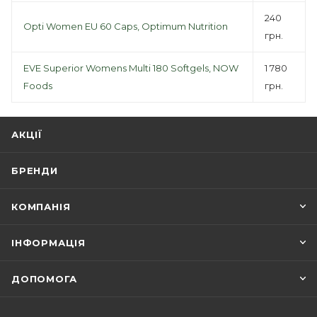
240
Opti Women EU 60 Caps, Optimum Nutrition
грн.
EVE Superior Womens Multi 180 Softgels, NOW
1 780
Foods
грн.
АКЦІЇ
БРЕНДИ
КОМПАНІЯ
ІНФОРМАЦІЯ
ДОПОМОГА