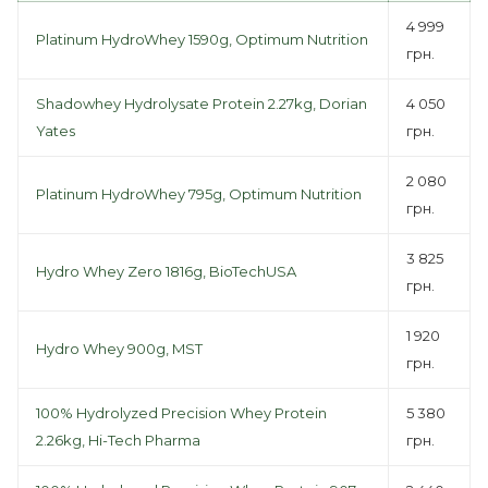
4 999
Platinum HydroWhey 1590g, Optimum Nutrition
грн.
Shadowhey Hydrolysate Protein 2.27kg, Dorian
4 050
Yates
грн.
2 080
Platinum HydroWhey 795g, Optimum Nutrition
грн.
3 825
Hydro Whey Zero 1816g, BioTechUSA
грн.
1 920
Hydro Whey 900g, MST
грн.
100% Hydrolyzed Precision Whey Protein
5 380
2.26kg, Hi-Tech Pharma
грн.