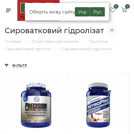
0
0
Оберіть мову сайту
Укр
Рус
Сироватковий гідролізат
18
—
—
—
Головна
Спортивне харчування
Протеїни
—
Сироватковий протеїн
Сироватковий гідролізат
ФІЛЬТР