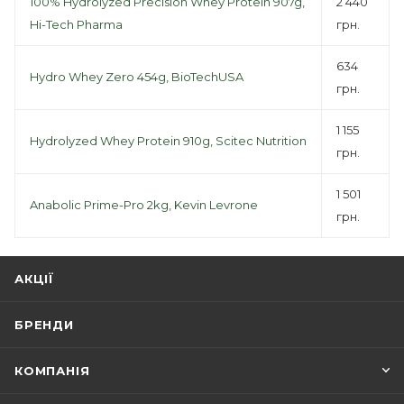
100% Hydrolyzed Precision Whey Protein 907g,
2 440
Hi-Tech Pharma
грн.
634
Hydro Whey Zero 454g, BioTechUSA
грн.
1 155
Hydrolyzed Whey Protein 910g, Scitec Nutrition
грн.
1 501
Anabolic Prime-Pro 2kg, Kevin Levrone
грн.
АКЦІЇ
БРЕНДИ
КОМПАНІЯ