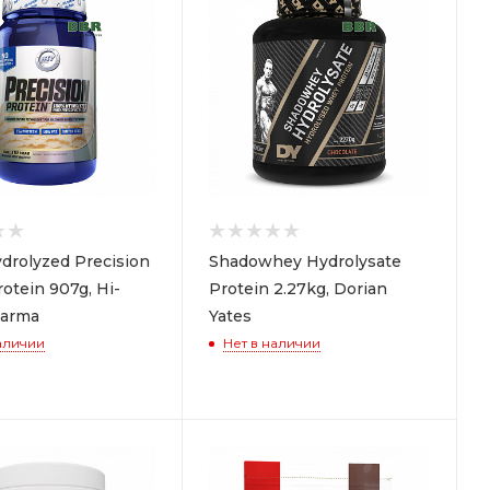
drolyzed Precision
Shadowhey Hydrolysate
otein 907g, Hi-
Protein 2.27kg, Dorian
harma
Yates
аличии
Нет в наличии