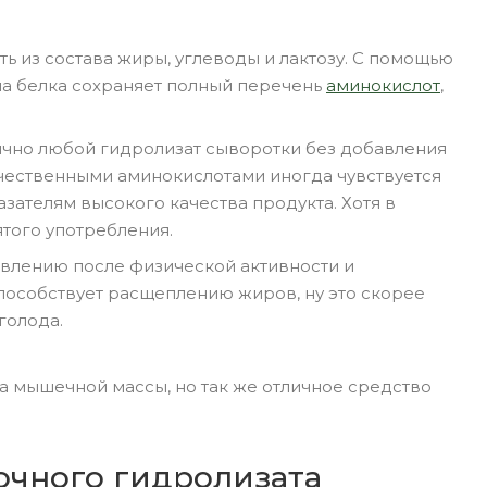
ь из состава жиры, углеводы и лактозу. С помощью
ла белка сохраняет полный перечень
аминокислот
,
Обычно любой гидролизат сыворотки без добавления
качественными аминокислотами иногда чувствуется
азателям высокого качества продукта. Хотя в
того употребления.
овлению после физической активности и
способствует расщеплению жиров, ну это скорее
голода.
ра мышечной массы, но так же отличное средство
очного гидролизата