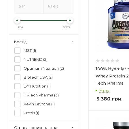
634
5380
Бренд
MST (
1
)
NUTREND (
2
)
Optimum Nutrition (
2
)
100% Hydrolyze
Whey Protein 2.
BioTech USA (
2
)
Tech Pharma
DY Nutrition (
1
)
Мало
Hi-Tech Pharma (
3
)
5 380
грн.
Kevin Levrone (
1
)
Prozis (
1
)
Rule One (
2
)
Страна производства