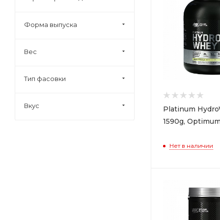
Scitec Nutrition (
2
)
USP Labs (
1
)
Форма выпуска
Вес
Тип фасовки
Вкус
Platinum Hydr
1590g, Optimum
Нет в наличии