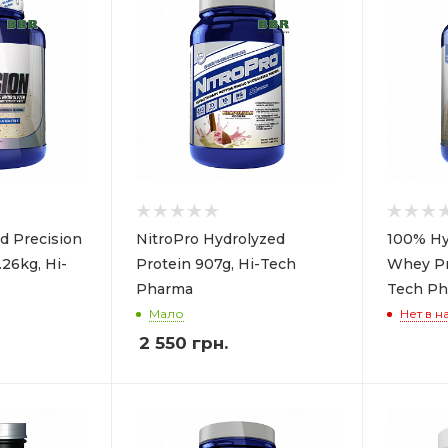
d Precision
NitroPro Hydrolyzed
100% Hy
26kg, Hi-
Protein 907g, Hi-Tech
Whey Pr
Pharma
Tech P
Мало
Нет в н
2 550
грн.