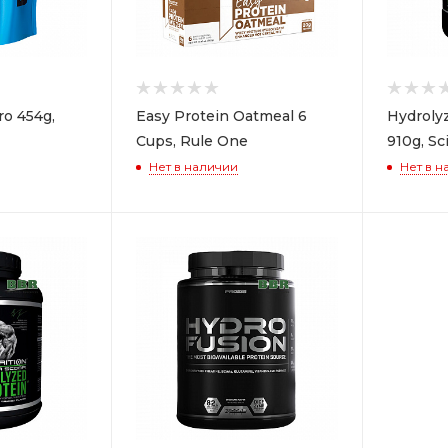
o 454g,
Easy Protein Oatmeal 6
Hydroly
Cups, Rule One
910g, Sc
Нет в наличии
Нет в н