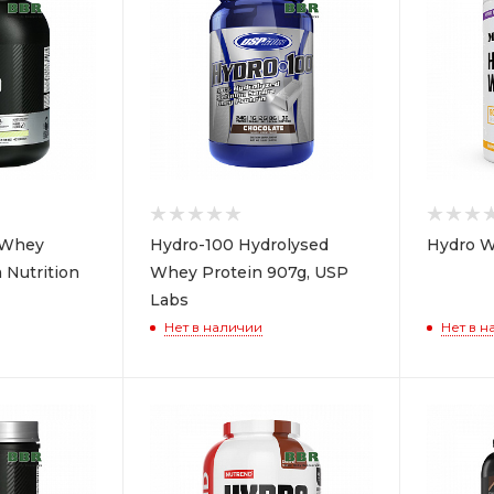
oWhey
Hydro-100 Hydrolysed
Hydro W
 Nutrition
Whey Protein 907g, USP
Labs
Нет в наличии
Нет в н