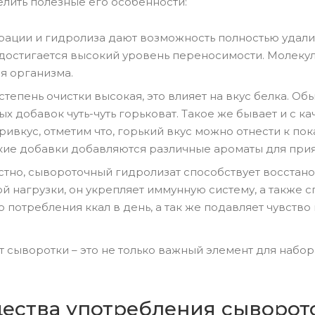
елить полезные его особенности:
ации и гидролиза дают возможность полностью удалит
 достигается высокий уровень переносимости. Молеку
ля организма.
о степень очистки высокая, это влияет на вкус белка. 
ых добавок чуть-чуть горьковат. Такое же бывает и с 
ивкус, отметим что, горький вкус можно отнести к пок
кие добавки добавляются различные ароматы для прия
стно, сывороточный гидролизат способствует восстан
й нагрузки, он укрепляет иммунную систему, а также 
 потребления ккал в день, а так же подавляет чувство 
т сыворотки – это не только важный элемент для набо
ства употребления сыворот