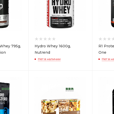
Whey 795g,
Hydro Whey 1600g,
R1 Prote
ion
Nutrend
One
Нет в наличии
Нет в н