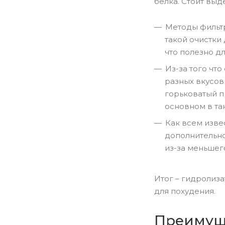
белка. Стоит выд
Методы фильтр
такой очистки
что полезно д
Из-за того чт
разных вкусов
горьковатый пр
основном в та
Как всем изве
дополнительно
из-за меньшего
Итог – гидролиза
для похудения.
Преимуще