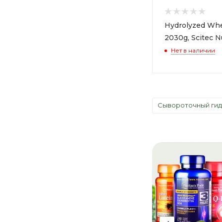
Hydrolyzed Whe
2030g, Scitec N
Нет в наличии
Сывороточный гидр