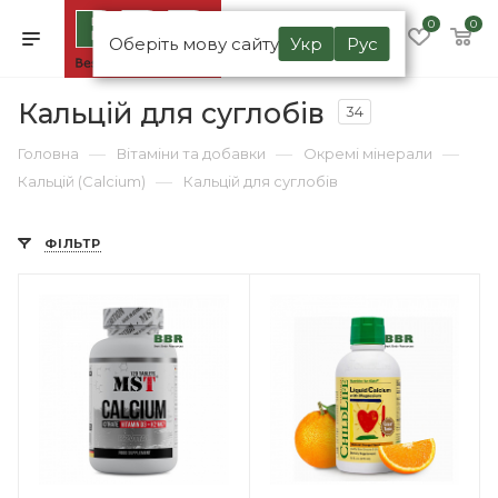
0
0
Оберіть мову сайту
Укр
Рус
Кальцій для суглобів
34
—
—
—
Головна
Вітаміни та добавки
Окремі мінерали
—
Кальцій (Calcium)
Кальцій для суглобів
ФІЛЬТР