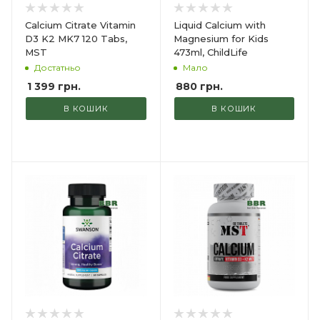
Calcium Citrate Vitamin
Liquid Calcium with
D3 K2 MK7 120 Tabs,
Magnesium for Kids
MST
473ml, ChildLife
Достатньо
Мало
1 399
грн.
880
грн.
В КОШИК
В КОШИК