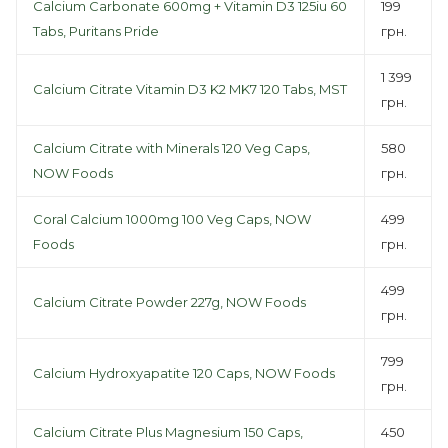
Calcium Carbonate 600mg + Vitamin D3 125iu 60
199
Tabs, Puritans Pride
грн.
1 399
Calcium Citrate Vitamin D3 K2 MK7 120 Tabs, MST
грн.
Calcium Citrate with Minerals 120 Veg Caps,
580
NOW Foods
грн.
Coral Calcium 1000mg 100 Veg Caps, NOW
499
Foods
грн.
499
Calcium Citrate Powder 227g, NOW Foods
грн.
799
Calcium Hydroxyapatite 120 Caps, NOW Foods
грн.
Calcium Citrate Plus Magnesium 150 Caps,
450