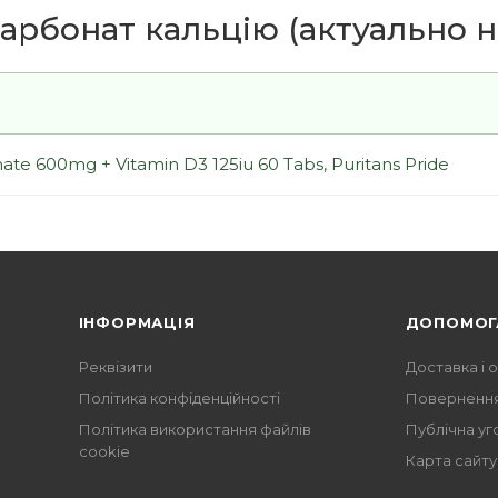
арбонат кальцію (актуально н
te 600mg + Vitamin D3 125iu 60 Tabs, Puritans Pride
ІНФОРМАЦІЯ
ДОПОМОГ
Реквізити
Доставка і 
Політика конфіденційності
Повернення
Політика використання файлів
Публічна уг
cookie
Карта сайту