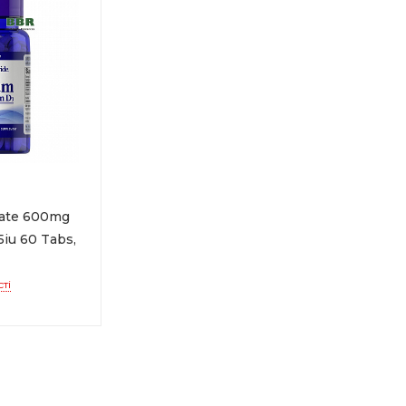
nate 600mg
5iu 60 Tabs,
ті