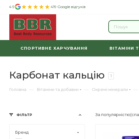
4.9
419 Google відгуків
СПОРТИВНЕ ХАРЧУВАННЯ
ВІТАМІНИ 
Карбонат кальцію
1
—
—
—
Головна
Вітаміни та добавки
Окремі мінерали
За популярністю(сп
ФІЛЬТР
Бренд