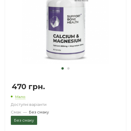
470
грн.
Мало
Доступні варіанти
Смак
—
Без смаку
Без смаку