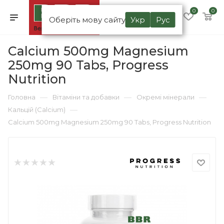
0
0
Оберіть мову сайту
Укр
Рус
Calcium 500mg Magnesium
250mg 90 Tabs, Progress
Nutrition
—
—
—
Головна
Вітаміни та добавки
Окремі мінерали
—
Кальцій (Calcium)
Calcium 500mg Magnesium 250mg 90 Tabs, Progress Nutrition