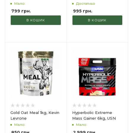
Мало
Достатньо
799
грн.
995
грн.
В КОШИК
В КОШИК
Gold Oat Meal 1kg, Kevin
Hyperbolic Extreme
Levrone
Mass Gainer 6kg, USN
Мало
Мало
850
грн.
2 999
грн.