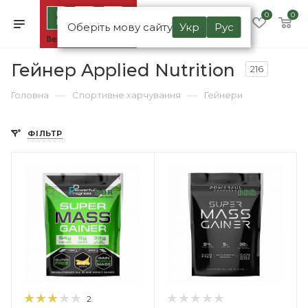
0
0
Оберіть мову сайту
Укр
Рус
Гейнер Applied Nutrition
216
—
—
Головна
Спортивне харчування
Гейнери
ФІЛЬТР
2