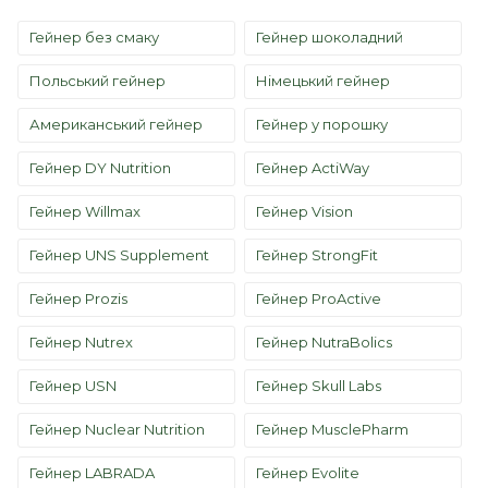
Гейнер без смаку
Гейнер шоколадний
Польський гейнер
Німецький гейнер
Американський гейнер
Гейнер у порошку
Гейнер DY Nutrition
Гейнер ActiWay
Гейнер Willmax
Гейнер Vision
Гейнер UNS Supplement
Гейнер StrongFit
Гейнер Prozis
Гейнер ProActive
Гейнер Nutrex
Гейнер NutraBolics
Гейнер USN
Гейнер Skull Labs
Гейнер Nuclear Nutrition
Гейнер MusclePharm
Гейнер LABRADA
Гейнер Evolite