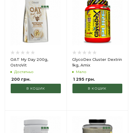
OAT My Day 200g,
GlycoDex Cluster Dextrin
OstroVit
1kg, Amix
Достатньо
Мало
200
грн.
1 295
грн.
В КОШИК
В КОШИК