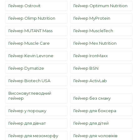
Гейнер Ostrovit
Гейнер Optimum Nutrition
Гейнер Olimp Nutrition
Гейнер MyProtein
Гейнер MUTANT Mass
Гейнер MuscleTech
Гейнер Muscle Care
Гейнер Mex Nutrition
Гейнер Kevin Levrone
Гейнер IronMaxx
Гейнер Dymatize
Гейнер BSN
Гейнер Biotech USA
Гейнер ActivLab
Високовуглеводний
гейнер
Гейнер без смаку
Гейнер у порошку
Гейнер для боксера
Гейнер для дівчат
Гейнер для дітей
Гейнер для мезоморфу
Гейнер для чоловіків