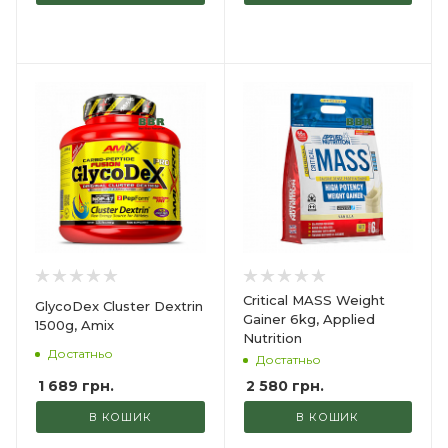
Critical MASS Weight
GlycoDex Cluster Dextrin
Gainer 6kg, Applied
1500g, Amix
Nutrition
Достатньо
Достатньо
1 689
грн.
2 580
грн.
В КОШИК
В КОШИК