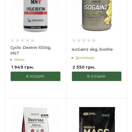
Cyclic Dextrin 1000g,
IsoGainz 4kg, Evolite
MST
Достатньо
Мало
2 550
грн.
1 949
грн.
В КОШИК
В КОШИК