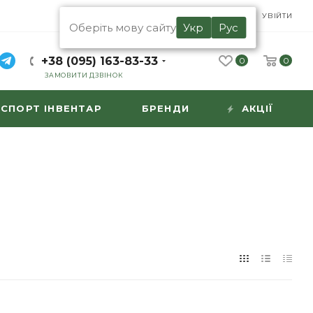
UA
RU
УВІЙТИ
Оберіть мову сайту
Укр
Рус
+38 (095) 163-83-33
0
0
ЗАМОВИТИ ДЗВІНОК
СПОРТ ІНВЕНТАР
БРЕНДИ
АКЦІЇ