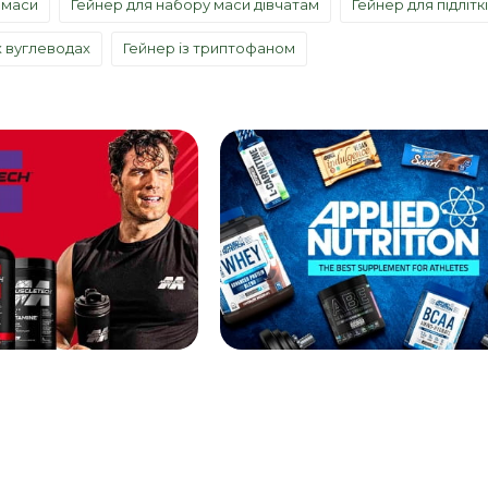
 маси
Гейнер для набору маси дівчатам
Гейнер для підлітк
х вуглеводах
Гейнер із триптофаном