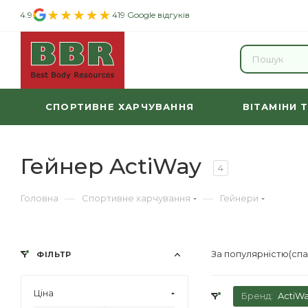
4.9
419 Google відгуків
СПОРТИВНЕ ХАРЧУВАННЯ
ВІТАМІНИ 
Гейнер ActiWay
4
—
—
Головна
Спортивне харчування
Гейнери
За популярністю(сп
ФІЛЬТР
Ціна
Бренд:
ActiW