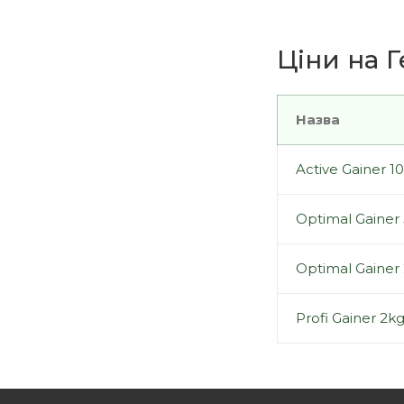
MUTANT (
9
)
NutraBolics (
2
)
Ціни на Г
Nutrex (
1
)
OstroVit (
18
)
Назва
ProActive (
1
)
Prozis (
1
)
Active Gainer 1
Real Pharm (
5
)
PowerPro (
4
)
Optimal Gainer 
Ronnie Coleman (
5
)
Rule One (
4
)
Optimal Gainer 
SAN (
1
)
Scitec Nutrition (
21
)
Profi Gainer 2k
StrongFit (
2
)
Syntrax (
1
)
Ultimate Nutrition (
4
)