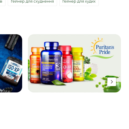
ів
Гейнер для схуднення
Гейнер для худих