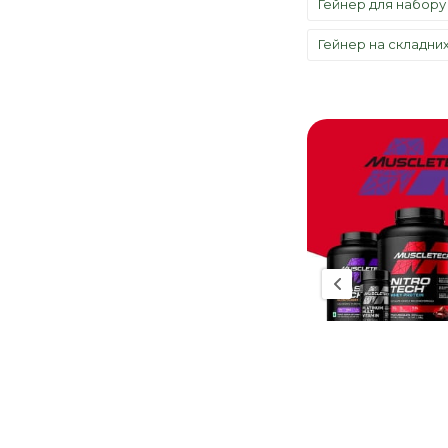
Гейнер для набору
Muscle Care (
1
)
Гейнер на складни
Amix (
7
)
Applied Nutrition (
8
)
Body Attack (
1
)
Evolite nutrition (
1
)
LABRADA (
2
)
MusclePharm (
2
)
Nuclear Nutrition (
3
)
Per4m (
1
)
Premium Nutrition (
2
)
Skull Labs (
2
)
USN (
4
)
Zoomad Labs (
1
)
MuscleTech (
3
)