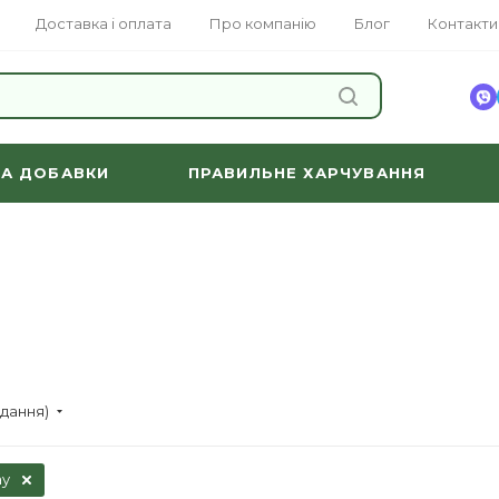
Доставка і оплата
Про компанію
Блог
Контакти
ЗНАЙТИ
ТА ДОБАВКИ
ПРАВИЛЬНЕ ХАРЧУВАННЯ
адання)
ay