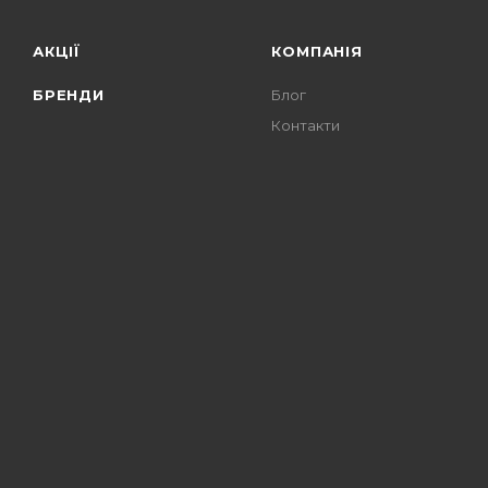
UNS Supplement (
4
)
АКЦІЇ
КОМПАНІЯ
Vision (
1
)
БРЕНДИ
Блог
Weider (
2
)
Контакти
Willmax (
1
)