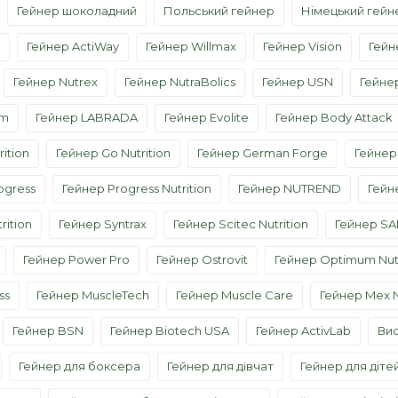
Гейнер шоколадний
Польський гейнер
Німецький гейн
Гейнер ActiWay
Гейнер Willmax
Гейнер Vision
Гейн
Гейнер Nutrex
Гейнер NutraBolics
Гейнер USN
Гейнер
rm
Гейнер LABRADA
Гейнер Evolite
Гейнер Body Attack
ition
Гейнер Go Nutrition
Гейнер German Forge
Гейнер 
ogress
Гейнер Progress Nutrition
Гейнер NUTREND
Гейн
rition
Гейнер Syntrax
Гейнер Scitec Nutrition
Гейнер S
Гейнер Power Pro
Гейнер Ostrovit
Гейнер Optimum Nutr
ss
Гейнер MuscleTech
Гейнер Muscle Care
Гейнер Mex N
Гейнер BSN
Гейнер Biotech USA
Гейнер ActivLab
Ви
Гейнер для боксера
Гейнер для дівчат
Гейнер для діте