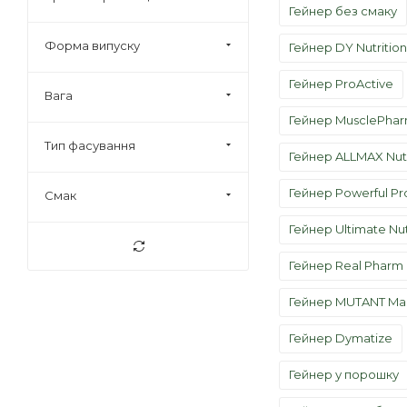
ActivLab (
6
)
Гейнер без смаку
ActiWay (
4
)
Форма випуску
Гейнер DY Nutrition
BSN (
3
)
Гейнер ProActive
DY Nutrition (
2
)
Вага
Dymatize (
2
)
Гейнер MusclePha
Тип фасування
Elite Labs USA (
1
)
Гейнер ALLMAX Nutr
Evlution Nutrition (
1
)
Гейнер Powerful Pr
Смак
German Forge (
1
)
Гейнер Ultimate Nut
Go Nutrition (
5
)
Hi-Tech Pharma (
1
)
Гейнер Real Pharm
IronMaxx (
1
)
Гейнер MUTANT Ma
Kevin Levrone (
9
)
Гейнер Dymatize
MEX Nutrition (
1
)
ALLMAX NUTRITION (
1
)
Гейнер у порошку
Olimp Nutrition (
6
)