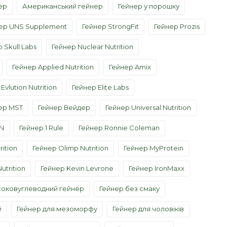
ер
Американський гейнер
Гейнер у порошку
ер UNS Supplement
Гейнер StrongFit
Гейнер Prozis
 Skull Labs
Гейнер Nuclear Nutrition
Гейнер Applied Nutrition
Гейнер Amix
Evlution Nutrition
Гейнер Elite Labs
ер MST
Гейнер Вейдер
Гейнер Universal Nutrition
AN
Гейнер 1 Rule
Гейнер Ronnie Coleman
ition
Гейнер Olimp Nutrition
Гейнер MyProtein
utrition
Гейнер Kevin Levrone
Гейнер IronMaxx
соковуглеводний гейнер
Гейнер без смаку
й
Гейнер для мезоморфу
Гейнер для чоловіків