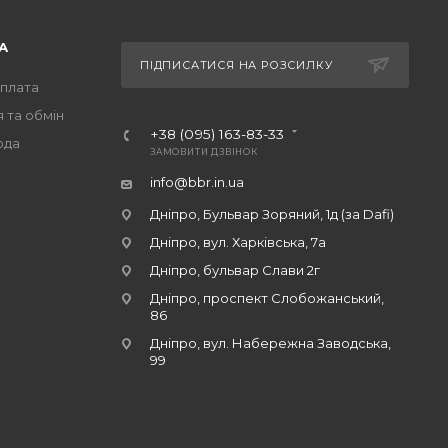
А
ПІДПИСАТИСЯ НА РОЗСИЛКУ
оплата
 та обмін
+38 (095) 163-83-33
ода
ЗАМОВИТИ ДЗВІНОК
info@bbr.in.ua
Дніпро, Бульвар Зоряний, 1д (за Dafi)
Дніпро, вул. Харківська, 7а
Дніпро, бульвар Слави 2г
Дніпро, проспект Слобожанський,
86
Дніпро, вул. Набережна Заводська,
99