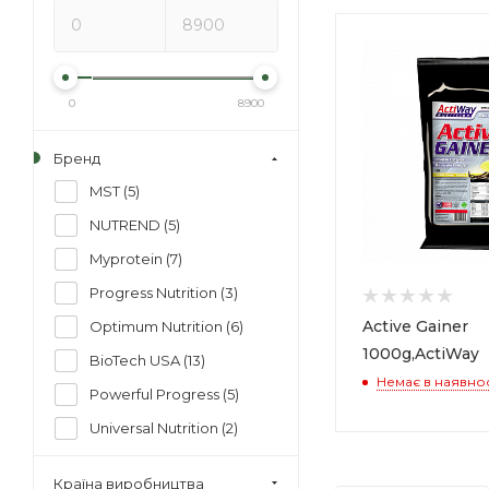
0
8900
Бренд
MST (
5
)
NUTREND (
5
)
Myprotein (
7
)
Progress Nutrition (
3
)
Active Gainer
Optimum Nutrition (
6
)
1000g,ActiWay
BioTech USA (
13
)
Немає в наявнос
Powerful Progress (
5
)
Universal Nutrition (
2
)
NOW Foods (
1
)
Країна виробництва