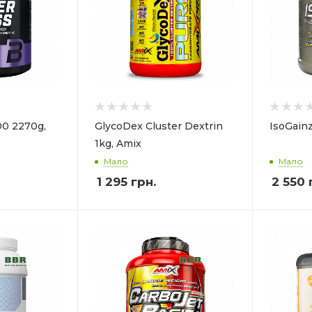
0 2270g,
GlycoDex Cluster Dextrin
IsoGainz
1kg, Amix
Мало
Мало
1 295
грн.
2 550