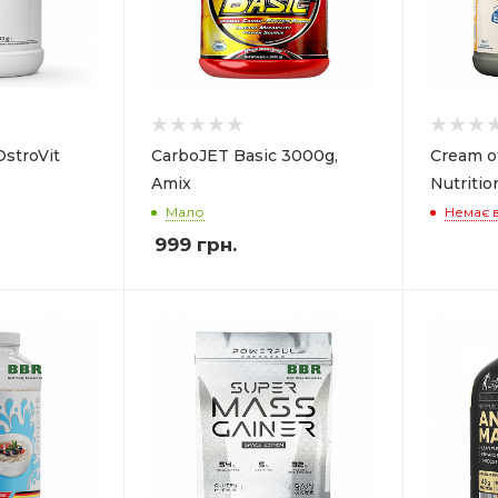
OstroVit
CarboJET Basic 3000g,
Cream of
Amix
Nutritio
Мало
Немає в
999
грн.