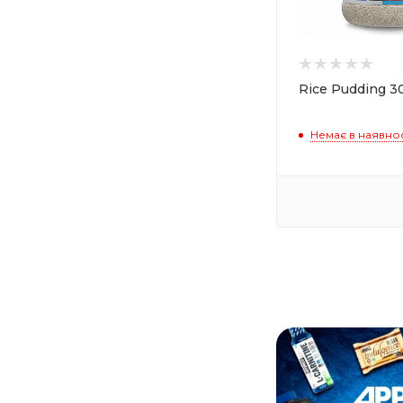
Weider (
2
)
Willmax (
1
)
Rice Pudding 3
Немає в наявнос