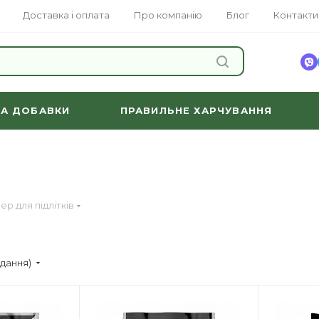
Доставка і оплата
Про компанію
Блог
Контакти
ЗНАЙТИ
ТА ДОБАВКИ
ПРАВИЛЬНЕ ХАРЧУВАННЯ
ер для підлітків
адання)