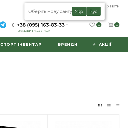
UA
RU
УВІЙТИ
Оберіть мову сайту
Укр
Рус
+38 (095) 163-83-33
0
0
ЗАМОВИТИ ДЗВІНОК
СПОРТ ІНВЕНТАР
БРЕНДИ
АКЦІЇ