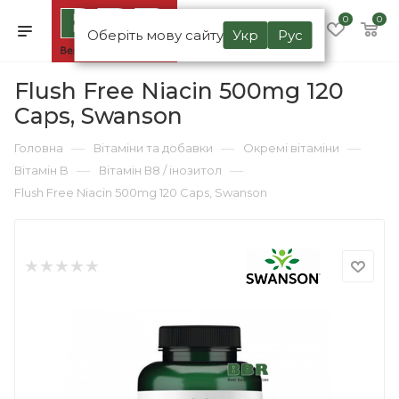
0
0
Оберіть мову сайту
Укр
Рус
Flush Free Niacin 500mg 120
Caps, Swanson
—
—
—
Головна
Вітаміни та добавки
Окремі вітаміни
—
—
Вітамін B
Вітамін В8 / інозитол
Flush Free Niacin 500mg 120 Caps, Swanson