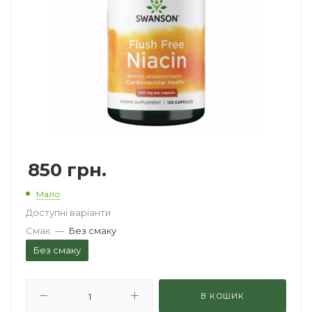
850
грн.
Мало
Доступні варіанти
Смак
—
Без смаку
Без смаку
В КОШИК