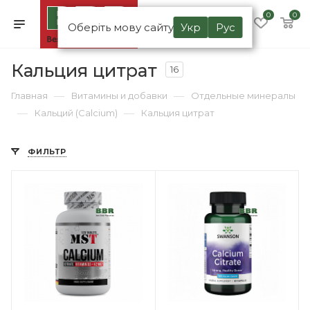
0
0
Оберіть мову сайту
Укр
Рус
Кальция цитрат
16
—
—
Главная
Витамины и добавки
Отдельные минералы
—
—
Кальций (Calcium)
Кальция цитрат
ФИЛЬТР