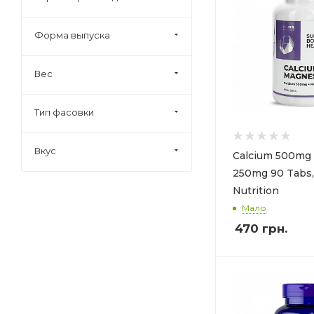
Swanson (
4
)
Webber Naturals (
1
)
Форма выпуска
Solaray (
4
)
Вес
Тип фасовки
Вкус
Calcium 500mg
250mg 90 Tabs,
Nutrition
Мало
470
грн.