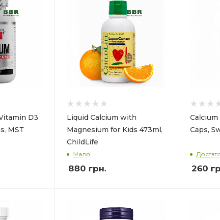
 Vitamin D3
Liquid Calcium with
Calcium
s, MST
Magnesium for Kids 473ml,
Caps, S
ChildLife
Мало
Достат
880
грн.
260
гр