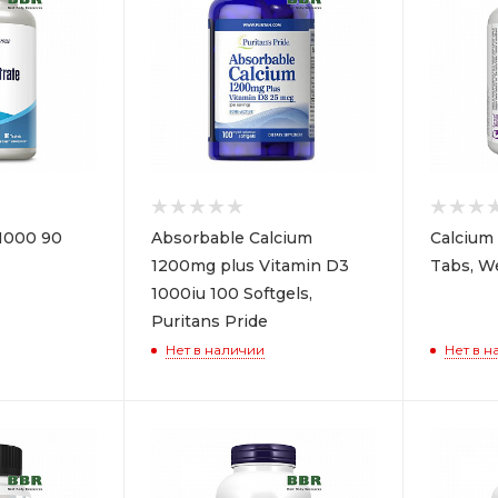
 1000 90
Absorbable Calcium
Calcium
1200mg plus Vitamin D3
Tabs, W
1000iu 100 Softgels,
Puritans Pride
Нет в наличии
Нет в н