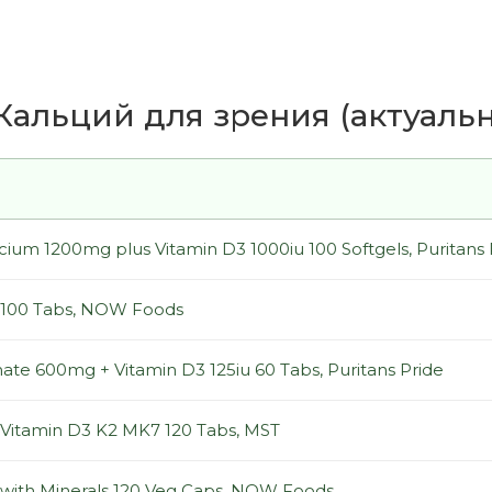
альций для зрения (актуально
ium 1200mg plus Vitamin D3 1000iu 100 Softgels, Puritans 
e 100 Tabs, NOW Foods
te 600mg + Vitamin D3 125iu 60 Tabs, Puritans Pride
 Vitamin D3 K2 MK7 120 Tabs, MST
 with Minerals 120 Veg Caps, NOW Foods