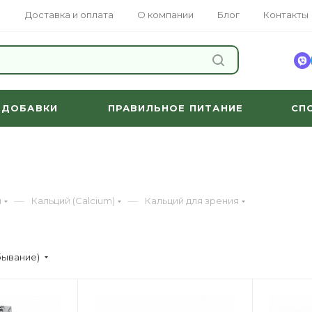
Доставка и оплата
О компании
Блог
Контакты
НАЙТИ
 ДОБАВКИ
ПРАВИЛЬНОЕ ПИТАНИЕ
СП
—
—
ы
Кальций (Calcium)
Кальций для зрения
бывание)