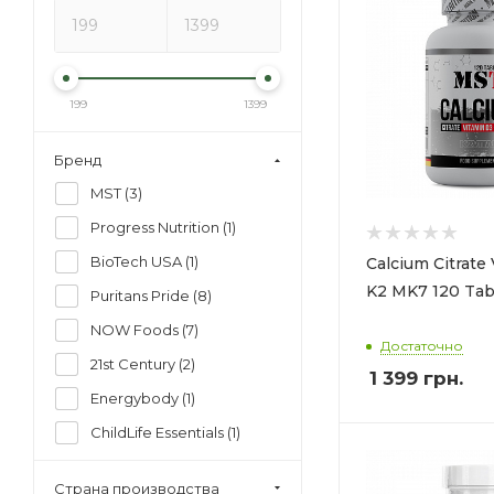
199
1399
Бренд
MST (
3
)
Progress Nutrition (
1
)
BioTech USA (
1
)
Calcium Citrate
K2 MK7 120 Tab
Puritans Pride (
8
)
NOW Foods (
7
)
Достаточно
21st Century (
2
)
1 399
грн.
Energybody (
1
)
ChildLife Essentials (
1
)
KAL (
1
)
Страна производства