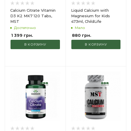
Calcium Citrate Vitamin
Liquid Calcium with
D3 K2 MK7 120 Tabs,
Magnesium for Kids
MST
473ml, ChildLife
Достаточно
Мало
1 399
грн.
880
грн.
В КОРЗИНУ
В КОРЗИНУ