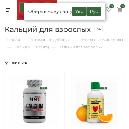
0
0
Оберіть мову сайту
Укр
Рус
Кальций для взрослых
34
—
—
Главная
Витамины и добавки
Отдельные минералы
—
—
Кальций (Calcium)
Кальций для взрослых
ФИЛЬТР