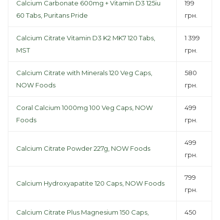
Calcium Carbonate 600mg + Vitamin D3 125iu
199
60 Tabs, Puritans Pride
грн.
Calcium Citrate Vitamin D3 K2 MK7 120 Tabs,
1 399
MST
грн.
Calcium Citrate with Minerals 120 Veg Caps,
580
NOW Foods
грн.
Coral Calcium 1000mg 100 Veg Caps, NOW
499
Foods
грн.
499
Calcium Citrate Powder 227g, NOW Foods
грн.
799
Calcium Hydroxyapatite 120 Caps, NOW Foods
грн.
Calcium Citrate Plus Magnesium 150 Caps,
450