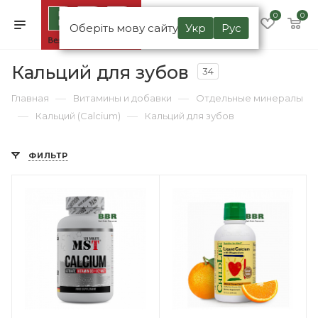
0
0
Оберіть мову сайту
Укр
Рус
Кальций для зубов
34
—
—
Главная
Витамины и добавки
Отдельные минералы
—
—
Кальций (Calcium)
Кальций для зубов
ФИЛЬТР