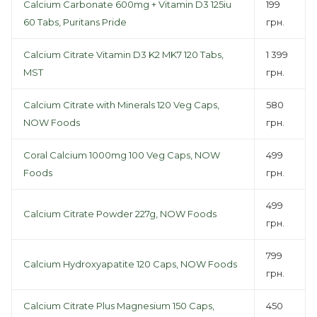
Calcium Carbonate 600mg + Vitamin D3 125iu
199
60 Tabs, Puritans Pride
грн.
Calcium Citrate Vitamin D3 K2 MK7 120 Tabs,
1 399
MST
грн.
Calcium Citrate with Minerals 120 Veg Caps,
580
NOW Foods
грн.
Coral Calcium 1000mg 100 Veg Caps, NOW
499
Foods
грн.
499
Calcium Citrate Powder 227g, NOW Foods
грн.
799
Calcium Hydroxyapatite 120 Caps, NOW Foods
грн.
Calcium Citrate Plus Magnesium 150 Caps,
450