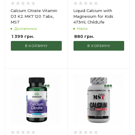
Calcium Citrate Vitamin
Liquid Calcium with
D3 K2 MK7 120 Tabs,
Magnesium for Kids
MST
473ml, ChildLife
Достаточно
Мало
1 399
грн.
880
грн.
В КОРЗИНУ
В КОРЗИНУ