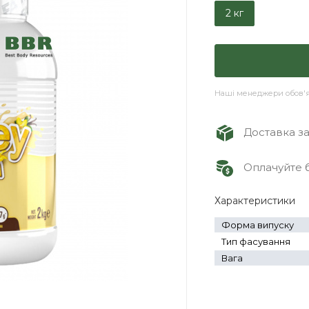
2 кг
Наші менеджери обов'яз
Доставка зам
Оплачуйте б
Характеристики
Форма випуску
Тип фасування
Вага