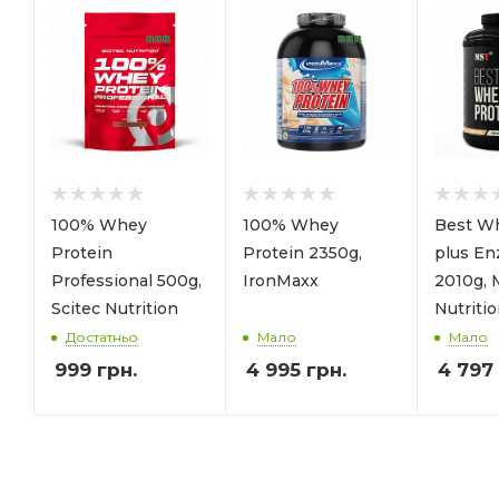
100% Whey
100% Whey
Best Wh
Protein
Protein 2350g,
plus E
Professional 500g,
IronMaxx
2010g,
Scitec Nutrition
Nutriti
Достатньо
Мало
Мало
999
грн.
4 995
грн.
4 797