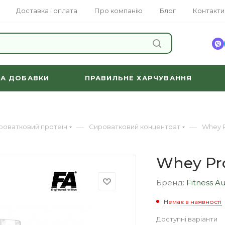
Доставка і оплата
Про компанію
Блог
Контакти
ЗНАЙТИ
ТА ДОБАВКИ
ПРАВИЛЬНЕ ХАРЧУВАННЯ
—
—
роватковий протеїн
Сироватковий концентрат
Whey Pr
Whey Pro
Бренд:
Fitness Au
Немає в наявності
Доступні варіанти