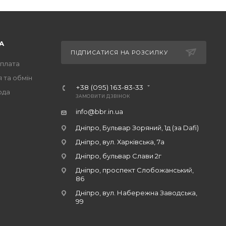
А
ПІДПИСАТИСЯ НА РОЗСИЛКУ
оплата
 та обмін
+38 (095) 163-83-33
ода
ЗАМОВИТИ ДЗВІНОК
info@bbr.in.ua
Дніпро, Бульвар Зоряний, 1д (за Dafi)
Дніпро, вул. Харківська, 7а
Дніпро, бульвар Слави 2г
Дніпро, проспект Слобожанський,
86
Дніпро, вул. Набережна Заводська,
99