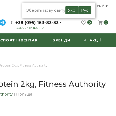
UA
RU
УВІЙТИ
Оберіть мову сайту
Укр
Рус
+38 (095) 163-83-33
0
0
ЗАМОВИТИ ДЗВІНОК
СПОРТ ІНВЕНТАР
БРЕНДИ
АКЦІЇ
otein 2kg, Fitness Authority
tein 2kg, Fitness Authority
thority
|
Польща