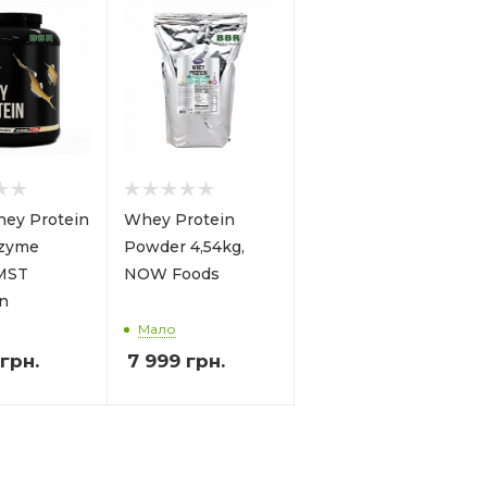
ey Protein
Whey Protein
nzyme
Powder 4,54kg,
 MST
NOW Foods
on
Мало
грн.
7 999
грн.