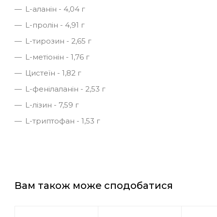
L-аланін - 4,04 г
L-пролін - 4,91 г
L-тирозин - 2,65 г
L-метіонін - 1,76 г
Цистеїн - 1,82 г
L-фенілаланін - 2,53 г
L-лізин - 7,59 г
L-триптофан - 1,53 г
Вам також може сподобатися