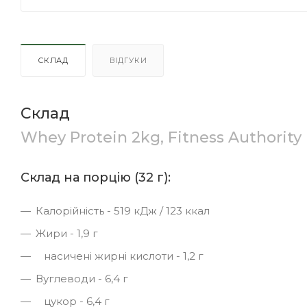
СКЛАД
ВІДГУКИ
Склад
Whey Protein 2kg, Fitness Authority
Склад на порцію (32 г):
Калорійність - 519 кДж / 123 ккал
Жири - 1,9 г
насичені жирні кислоти - 1,2 г
Вуглеводи - 6,4 г
цукор - 6,4 г