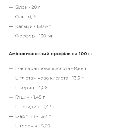
Білок - 20 г
Сіль - 0,15 г
Кальцій - 130 мг
Фосфор - 130 мг
Амінокислотний профіль на 100 г:
L-аспарагінова кислота - 8,88 г
L-глютамінова кислота - 13,5 г
L-серин - 4,06 г
Гліцин - 1,45 г
L-гістидин - 1,43 г
L-аргінін - 1,97 г
L-треонін - 5,60 г