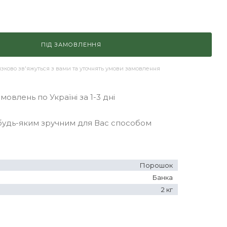
ПІД ЗАМОВЛЕННЯ
ково зв'яжуться з вами та уточнять умови замовлення
овлень по Україні за 1-3 дні
удь-яким зручним для Вас способом
Порошок
Банка
2 кг