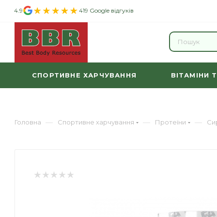
4.9
419 Google відгуків
СПОРТИВНЕ ХАРЧУВАННЯ
ВІТАМІНИ 
—
—
—
Головна
Спортивне харчування
Протеїни
Си