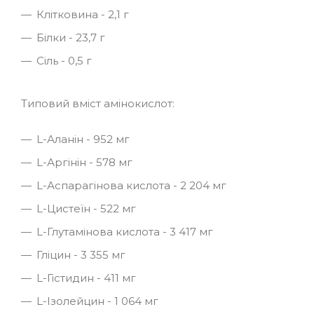
Клітковина - 2,1 г
Білки - 23,7 г
Сіль - 0,5 г
Типовий вміст амінокислот:
L-Аланін - 952 мг
L-Аргінін - 578 мг
L-Аспарагінова кислота - 2 204 мг
L-Цистеїн - 522 мг
L-Глутамінова кислота - 3 417 мг
Гліцин - 3 355 мг
L-Гістидин - 411 мг
L-Ізолейцин - 1 064 мг