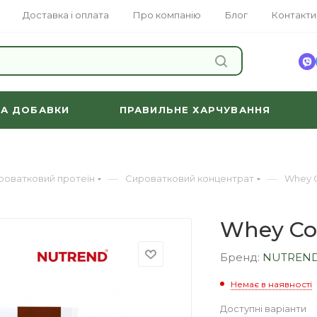
Доставка і оплата
Про компанію
Блог
Контакти
ЗНАЙТИ
ТА ДОБАВКИ
ПРАВИЛЬНЕ ХАРЧУВАННЯ
—
—
роватковий протеїн
Сироватковий концентрат
Whey C
Whey Co
Бренд:
NUTREN
Немає в наявності
Доступні варіанти