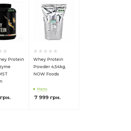
ey Protein
Whey Protein
nzyme
Powder 4,54kg,
 MST
NOW Foods
on
Мало
грн.
7 999
грн.