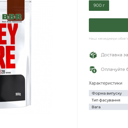
900 г
Наші менеджери обов'яз
Доставка зам
Оплачуйте б
Характеристики
Форма випуску
Тип фасування
Вага