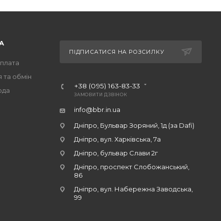
А
ПІДПИСАТИСЯ НА РОЗСИЛКУ
оплата
 та обмін
+38 (095) 163-83-33
ода
ЗАМОВИТИ ДЗВІНОК
info@bbr.in.ua
Дніпро, Бульвар Зоряний, 1д (за Dafi)
Дніпро, вул. Харківська, 7а
Дніпро, бульвар Слави 2г
Дніпро, проспект Слобожанський,
86
Дніпро, вул. Набережна Заводська,
99