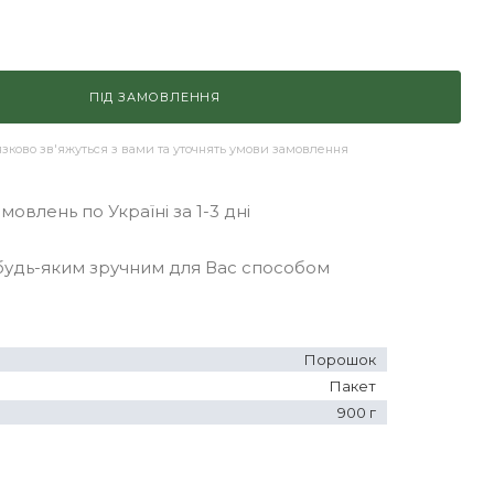
ПІД ЗАМОВЛЕННЯ
ково зв'яжуться з вами та уточнять умови замовлення
овлень по Україні за 1-3 дні
удь-яким зручним для Вас способом
Порошок
Пакет
900 г