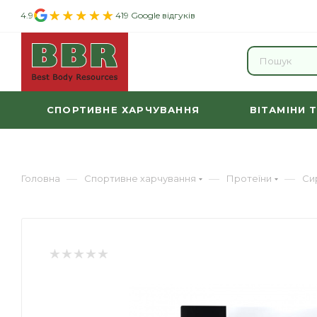
4.9
419 Google відгуків
СПОРТИВНЕ ХАРЧУВАННЯ
ВІТАМІНИ 
—
—
—
Головна
Спортивне харчування
Протеїни
Си