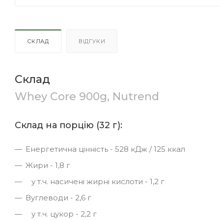
СКЛАД
ВІДГУКИ
Склад
Whey Core 900g, Nutrend
Склад на порцію (32 г):
Енергетична цінність - 528 кДж / 125 ккал
Жири - 1,8 г
у т.ч. насичені жирні кислоти - 1,2 г
Вуглеводи - 2,6 г
у т.ч. цукор - 2,2 г