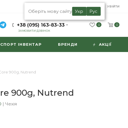
UA
RU
УВІЙТИ
Оберіть мову сайту
Укр
Рус
+38 (095) 163-83-33
0
0
ЗАМОВИТИ ДЗВІНОК
СПОРТ ІНВЕНТАР
БРЕНДИ
АКЦІЇ
ore 900g, Nutrend
re 900g, Nutrend
D
|
Чехія