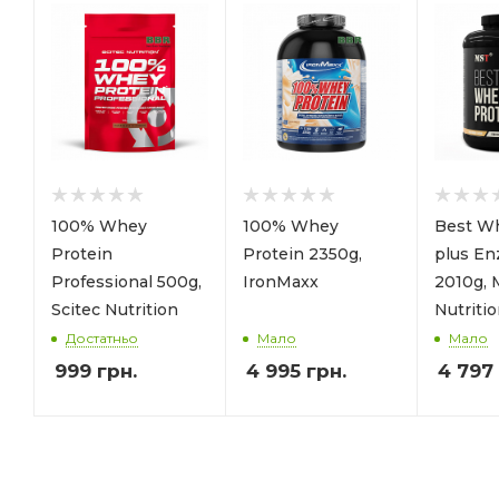
100% Whey
100% Whey
Best Wh
Protein
Protein 2350g,
plus E
Professional 500g,
IronMaxx
2010g,
Scitec Nutrition
Nutriti
Достатньо
Мало
Мало
999
грн.
4 995
грн.
4 797