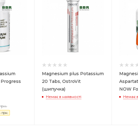
assium
Magnesium plus Potassium
Magnesi
, Progress
20 Tabs, OstroVit
Aspartat
(шипучка)
NOW Fo
Немає в наявності
Немає в
грн.
4
грн.