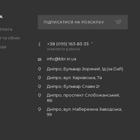
А
ПІДПИСАТИСЯ НА РОЗСИЛКУ
оплата
 та обмін
+38 (095) 163-83-33
ода
ЗАМОВИТИ ДЗВІНОК
info@bbr.in.ua
Дніпро, Бульвар Зоряний, 1д (за Dafi)
Дніпро, вул. Харківська, 7а
Дніпро, бульвар Слави 2г
Дніпро, проспект Слобожанський,
86
Дніпро, вул. Набережна Заводська,
99