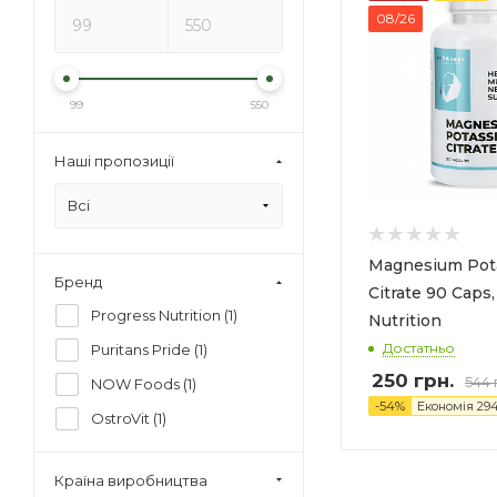
08/26
99
550
Наші пропозиції
Всі
Magnesium Pot
Бренд
Citrate 90 Caps
Progress Nutrition (
1
)
Nutrition
Достатньо
Puritans Pride (
1
)
250
грн.
544
NOW Foods (
1
)
-
54
%
Економія
29
OstroVit (
1
)
Країна виробництва