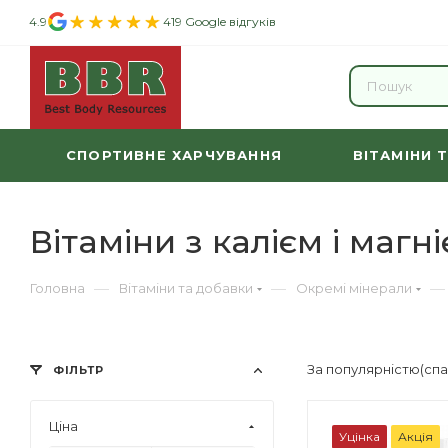
4.9
419 Google відгуків
СПОРТИВНЕ ХАРЧУВАННЯ
ВІТАМІНИ 
Вітаміни з калієм і магн
—
—
—
Головна
Вітаміни та добавки
Окремі мінерали
За популярністю(сп
ФІЛЬТР
Ціна
Уцінка
Акція