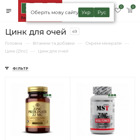
0
0
Оберіть мову сайту
Укр
Рус
Цинк для очей
49
—
—
—
Головна
Вітаміни та добавки
Окремі мінерали
—
Цинк (Zinc)
Цинк для очей
ФІЛЬТР