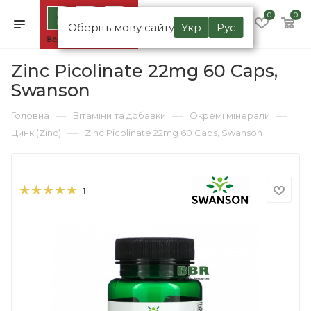
0
0
Оберіть мову сайту
Укр
Рус
Zinc Picolinate 22mg 60 Caps,
Swanson
—
—
—
Головна
Вітаміни та добавки
Окремі мінерали
—
Цинк (Zinc)
Zinc Picolinate 22mg 60 Caps, Swanson
1