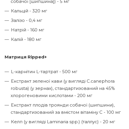
собачої [шипшина]) - 5 мг
Кальцій - 320 мг
Залізо - 0,4 мг
Натрій - 160 мг
Калій - 180 мг
Матриця Ripped+
L-карнітин L-тартрат - 500 мг
Екстракт зеленої кави (у вигляді C.canephora
robusta) (у зернах), стандартизований на 45%
хлорогеновими кислотами - 200 мг
Екстракт плодів троянди собачої (шипшини),
стандартизований за вмістом вітаміну С - 100 мг
Келп (у вигляді Laminaria spp.) (таллус) - 20 мг