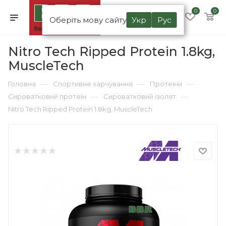
0
0
Оберіть мову сайту
Укр
Рус
Nitro Tech Ripped Protein 1.8kg,
MuscleTech
—
—
—
Головна
Спортивне харчування
Протеїни
—
—
Сироватковий протеїн
Сироватковий ізолят
Nitro Tech Ripped Protein 1.8kg, MuscleTech