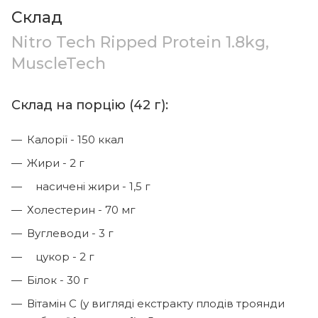
Склад
Nitro Tech Ripped Protein 1.8kg,
MuscleTech
Склад на порцію (42 г):
Калорії - 150 ккал
Жири - 2 г
насичені жири - 1,5 г
Холестерин - 70 мг
Вуглеводи - 3 г
цукор - 2 г
Білок - 30 г
Вітамін С (у вигляді екстракту плодів троянди