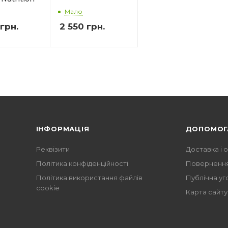
Мало
грн.
2 550
грн.
ІНФОРМАЦІЯ
ДОПОМОГ
Реквізити
Доставка і 
Політика конфіденційності
Повернення
Політика використання файлів
Публічна уг
cookie
Карта сайту