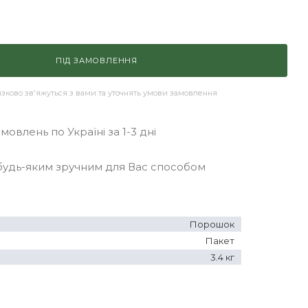
ПІД ЗАМОВЛЕННЯ
ково зв'яжуться з вами та уточнять умови замовлення
овлень по Україні за 1-3 дні
удь-яким зручним для Вас способом
Порошок
Пакет
3.4 кг