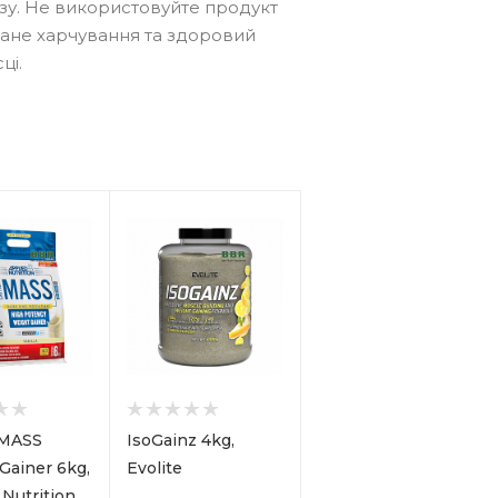
у. Не використовуйте продукт
ване харчування та здоровий
ці.
l MASS
IsoGainz 4kg,
Gainer 6kg,
Evolite
 Nutrition