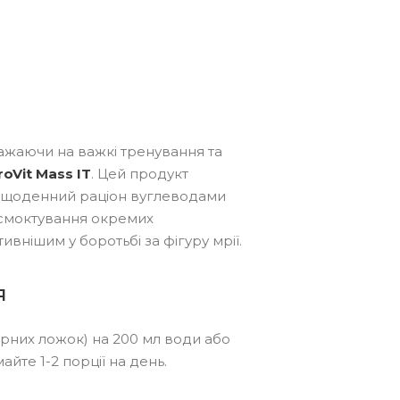
важаючи на важкі тренування та
roVit Mass IT
. Цей продукт
 щоденний раціон вуглеводами
 всмоктування окремих
внішим у боротьбі за фігуру мрії.
я
мірних ложок) на 200 мл води або
йте 1-2 порції на день.