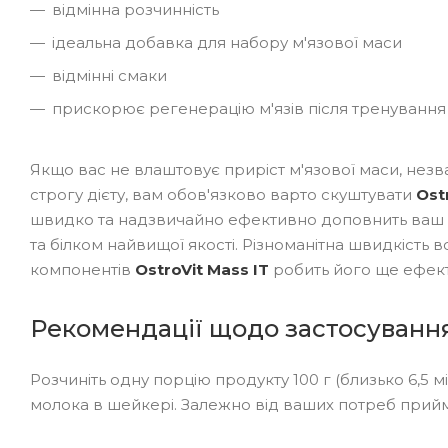
відмінна розчинність
ідеальна добавка для набору м'язової маси
відмінні смаки
прискорює регенерацію м'язів після тренування
Якщо вас не влаштовує приріст м'язової маси, нез
строгу дієту, вам обов'язково варто скуштувати
Ost
швидко та надзвичайно ефективно доповнить ваш
та білком найвищої якості. Різноманітна швидкість
компонентів
OstroVit Mass IT
робить його ще ефекти
Рекомендації щодо застосуванн
Розчиніть одну порцію продукту 100 г (близько 6,5 
молока в шейкері. Залежно від ваших потреб прийма