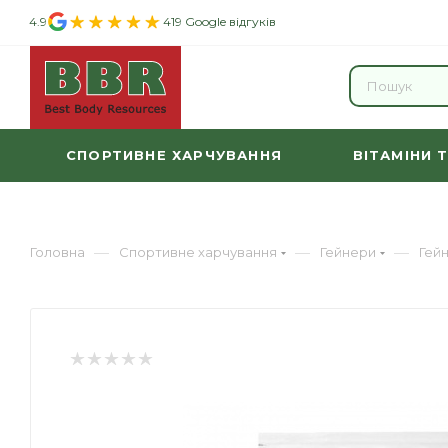
4.9
419 Google відгуків
СПОРТИВНЕ ХАРЧУВАННЯ
ВІТАМІНИ 
—
—
—
Головна
Спортивне харчування
Гейнери
Гейн