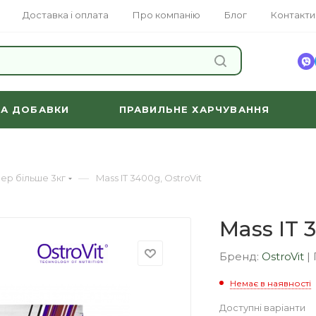
Доставка і оплата
Про компанію
Блог
Контакти
ЗНАЙТИ
ТА ДОБАВКИ
ПРАВИЛЬНЕ ХАРЧУВАННЯ
—
ер більше 3кг
Mass IT 3400g, OstroVit
Mass IT 
Бренд:
OstroVit
|
Немає в наявності
Доступні варіанти