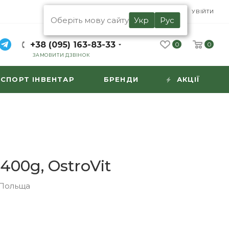
UA
RU
УВІЙТИ
Оберіть мову сайту
Укр
Рус
+38 (095) 163-83-33
0
0
ЗАМОВИТИ ДЗВІНОК
СПОРТ ІНВЕНТАР
БРЕНДИ
АКЦІЇ
3400g, OstroVit
Польща