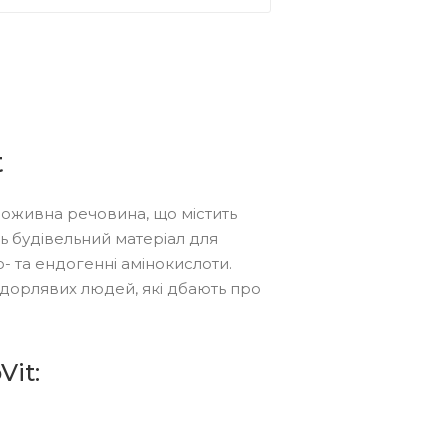
t
оживна речовина, що містить
ть будівельний матеріал для
о- та ендогенні амінокислоти.
удорлявих людей, які дбають про
Vit: