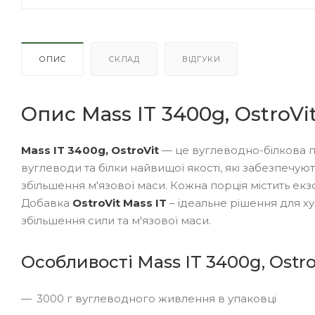
ОПИС
СКЛАД
ВІДГУКИ
Опис Mass IT 3400g, OstroVi
Mass IT 3400g, OstroVit
— це вуглеводно-білкова п
вуглеводи та білки найвищої якості, які забезпечую
збільшення м'язової маси. Кожна порція містить екз
Добавка
OstroVit Mass IT
– ідеальне рішення для х
збільшення сили та м'язової маси.
Особливості Mass IT 3400g, Ostro
3000 г вуглеводного живлення в упаковці