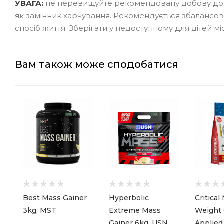
УВАГА:
не перевищуйте рекомендовану добову доз
як замінник харчування. Рекомендується збалансо
спосіб життя. Зберігати у недоступному для дітей міс
Вам також може сподобатися
Best Mass Gainer
Hyperbolic
Critica
3kg, MST
Extreme Mass
Weight 
Gainer 6kg, USN
Applied