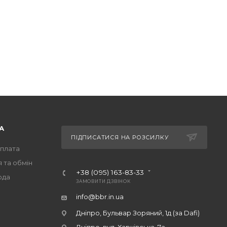
А
ПІДПИСАТИСЯ НА РОЗСИЛКУ
оплата
 та обмін
+38 (095) 163-83-33
ода
ЗАМОВИТИ ДЗВІНОК
info@bbr.in.ua
Дніпро, Бульвар Зоряний, 1д (за Dafi)
Дніпро, вул. Харківська, 7а