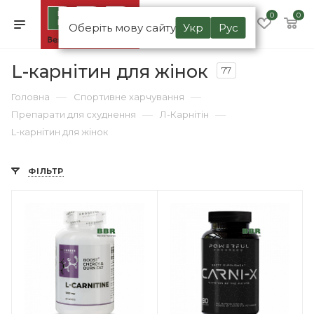
0
0
Оберіть мову сайту
Укр
Рус
L-карнітин для жінок
77
—
—
Головна
Спортивне харчування
—
—
Препарати для схуднення
Л-Карнітін
L-карнітин для жінок
ФІЛЬТР