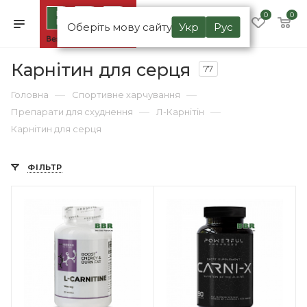
0
0
Оберіть мову сайту
Укр
Рус
Карнітин для серця
77
—
—
Головна
Спортивне харчування
—
—
Препарати для схуднення
Л-Карнітін
Карнітин для серця
ФІЛЬТР