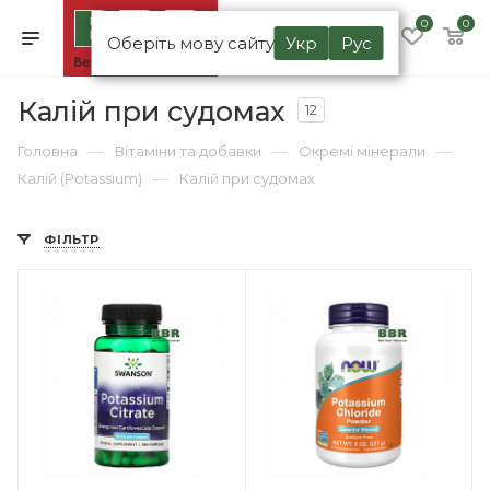
0
0
Оберіть мову сайту
Укр
Рус
Калій при судомах
12
—
—
—
Головна
Вітаміни та добавки
Окремі мінерали
—
Калій (Potassium)
Калій при судомах
ФІЛЬТР