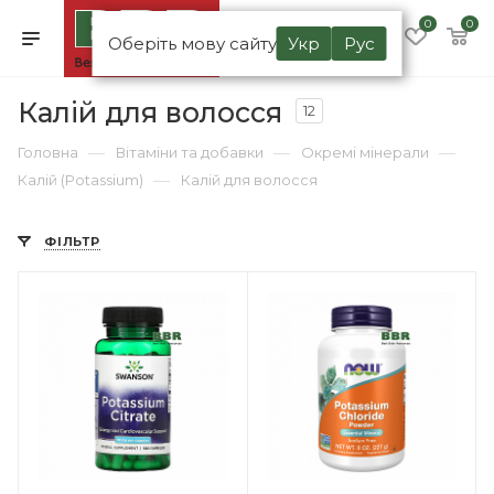
0
0
Оберіть мову сайту
Укр
Рус
Калій для волосся
12
—
—
—
Головна
Вітаміни та добавки
Окремі мінерали
—
Калій (Potassium)
Калій для волосся
ФІЛЬТР