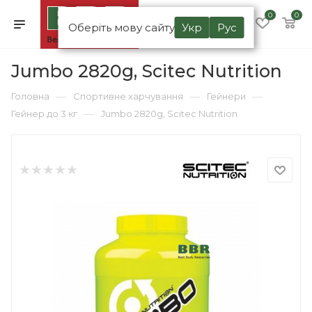
0
0
Оберіть мову сайту
Укр
Рус
Jumbo 2820g, Scitec Nutrition
—
—
—
Головна
Спортивне харчування
Гейнери
—
Гейнер до 3 кг
Jumbo 2820g, Scitec Nutrition