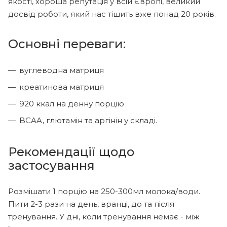
якості, хороша репутація у всій Європі, великий
досвід роботи, який нас тішить вже понад 20 років.
Основні переваги:
вуглеводна матриця
креатинова матриця
920 ккал на денну порцію
BCAA, глютамін та аргінін у складі.
Рекомендації щодо
застосування
Розмішати 1 порцію на 250-300мл молока/води.
Пити 2-3 рази на день, вранці, до та після
тренування. У дні, коли тренування немає - між