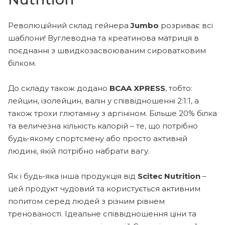
Революційний склад гейнера
Jumbo
розриває всі
шаблони! Вуглеводна та креатинова матриця в
поєднанні з швидкозасвоюваним сироватковим
білком.
До складу також додано
BCAA XPRESS
, тобто:
лейцин, ізолейцин, валін у співвідношенні 2:1:1, а
також трохи глютаміну з аргініном. Більше 20% білка
та величезна кількість калорій – те, що потрібно
будь-якому спортсмену або просто активній
людині, якій потрібно набрати вагу.
Як і будь-яка інша продукція від
Scitec Nutrition
–
цей продукт чудовий та користується активним
попитом серед людей з різним рівнем
тренованості. Ідеальне співвідношення ціни та