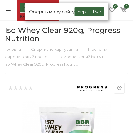
0
0
Оберіть мову сайту
Укр
Рус
Iso Whey Clear 920g, Progress
Nutrition
—
—
—
Головна
Спортивне харчування
Протеїни
—
—
Сироватковий протеїн
Сироватковий ізолят
Iso Whey Clear 920g, Progress Nutrition