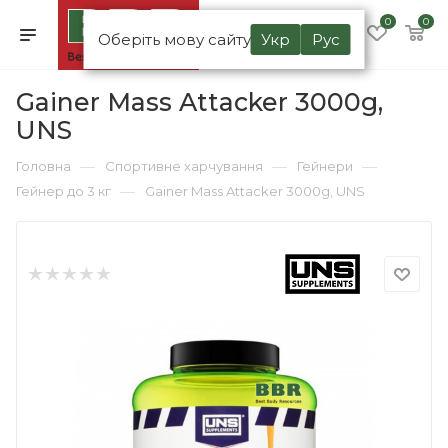
0
0
Оберіть мову сайту
Укр
Рус
Gainer Mass Attacker 3000g,
UNS
—
—
—
Головна
Спортивне харчування
Гейнери
—
Гейнер до 3 кг
Gainer Mass Attacker 3000g, UNS