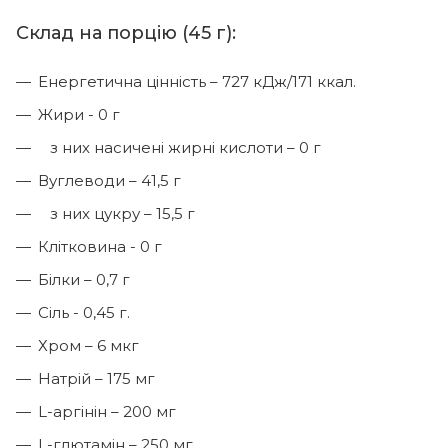
Склад на порцію (45 г):
Енергетична цінність – 727 кДж/171 ккал.
Жири - 0 г
з них насичені жирні кислоти – 0 г
Вуглеводи – 41,5 г
з них цукру – 15,5 г
Клітковина - 0 г
Білки – 0,7 г
Сіль - 0,45 г.
Хром – 6 мкг
Натрій – 175 мг
L-аргінін – 200 мг
L-глютамін – 250 мг