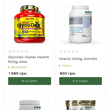
GlycoDex Cluster Dextrin
VitarGo 1000g, OstroVit
1500g, Amix
Мало
Достатньо
800
грн.
1 689
грн.
В КОШИК
В КОШИК