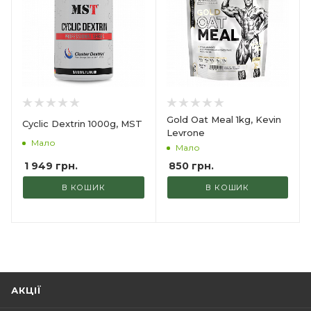
Gold Oat Meal 1kg, Kevin
Cyclic Dextrin 1000g, MST
Levrone
Мало
Мало
1 949
грн.
850
грн.
В КОШИК
В КОШИК
АКЦІЇ