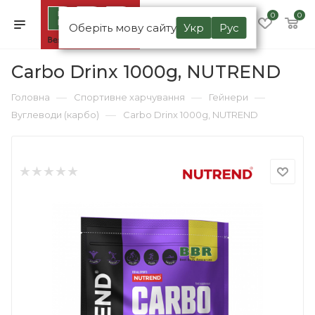
0
0
Оберіть мову сайту
Укр
Рус
Carbo Drinx 1000g, NUTREND
—
—
—
Головна
Спортивне харчування
Гейнери
—
Вуглеводи (карбо)
Carbo Drinx 1000g, NUTREND