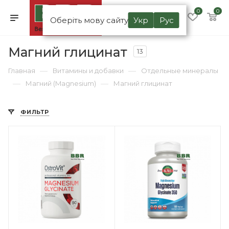
0
0
Оберіть мову сайту
Укр
Рус
Магний глицинат
13
—
—
Главная
Витамины и добавки
Отдельные минералы
—
—
Магний (Magnesium)
Магний глицинат
ФИЛЬТР