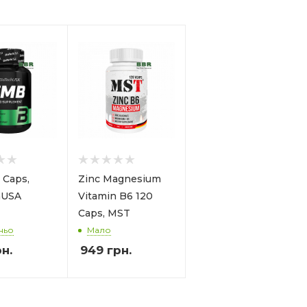
 Caps,
Zinc Magnesium
hUSA
Vitamin B6 120
Caps, MST
ньо
Мало
н.
949
грн.