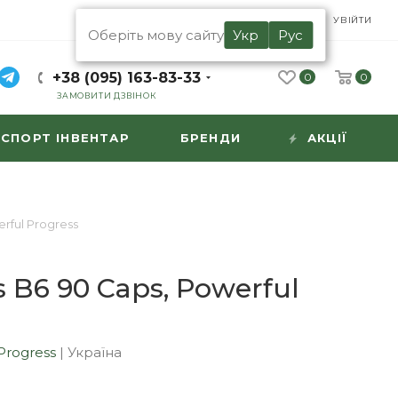
UA
RU
УВІЙТИ
Оберіть мову сайту
Укр
Рус
+38 (095) 163-83-33
0
0
ЗАМОВИТИ ДЗВІНОК
СПОРТ ІНВЕНТАР
БРЕНДИ
АКЦІЇ
rful Progress
 B6 90 Caps, Powerful
Progress
|
Україна