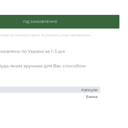
ПІД ЗАМОВЛЕННЯ
ково зв'яжуться з вами та уточнять умови замовлення
овлень по Україні за 1-3 дні
удь-яким зручним для Вас способом
Капсули
Банка