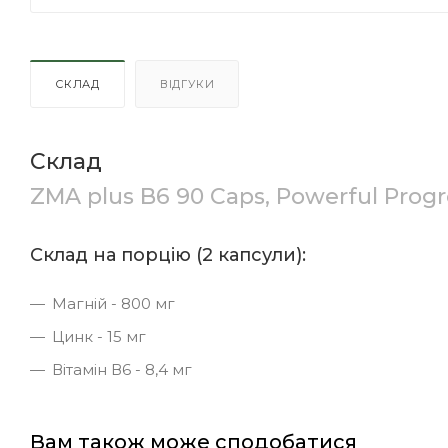
СКЛАД
ВІДГУКИ
Склад
ZMA plus B6 90 Caps, Powerful Progr
Склад на порцію (2 капсули):
Магній - 800 мг
Цинк - 15 мг
Вітамін В6 - 8,4 мг
Вам також може сподобатися