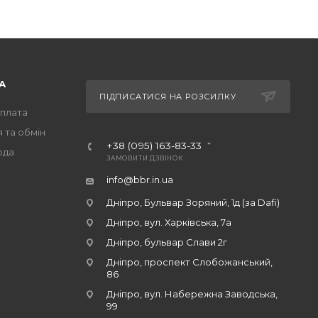
А
ПІДПИСАТИСЯ НА РОЗСИЛКУ
оплата
 та обмін
+38 (095) 163-83-33
ода
ЗАМОВИТИ ДЗВІНОК
info@bbr.in.ua
Дніпро, Бульвар Зоряний, 1д (за Dafi)
Дніпро, вул. Харківська, 7а
Дніпро, бульвар Слави 2г
Дніпро, проспект Слобожанський,
86
Дніпро, вул. Набережна Заводська,
99