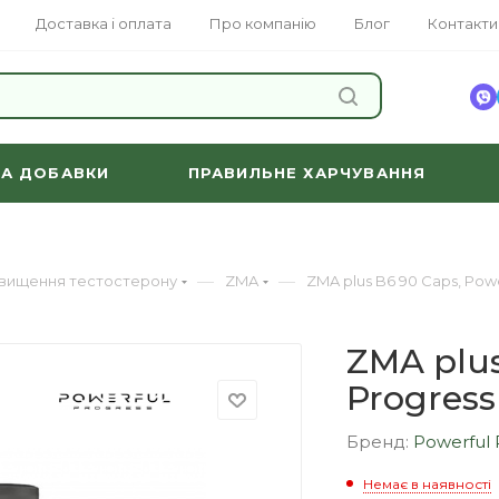
Доставка і оплата
Про компанію
Блог
Контакти
ЗНАЙТИ
ТА ДОБАВКИ
ПРАВИЛЬНЕ ХАРЧУВАННЯ
—
—
двищення тестостерону
ZMA
ZMA plus B6 90 Caps, Powe
ZMA plus
Progress
Бренд:
Powerful 
Немає в наявності