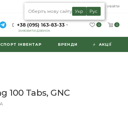
UA
RU
УВІЙТИ
Оберіть мову сайту
Укр
Рус
+38 (095) 163-83-33
0
0
ЗАМОВИТИ ДЗВІНОК
СПОРТ ІНВЕНТАР
БРЕНДИ
АКЦІЇ
g 100 Tabs, GNC
А