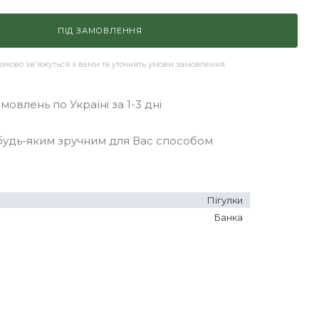
ПІД ЗАМОВЛЕННЯ
ково зв'яжуться з вами та уточнять умови замовлення
овлень по Україні за 1-3 дні
удь-яким зручним для Вас способом
Пігулки
Банка