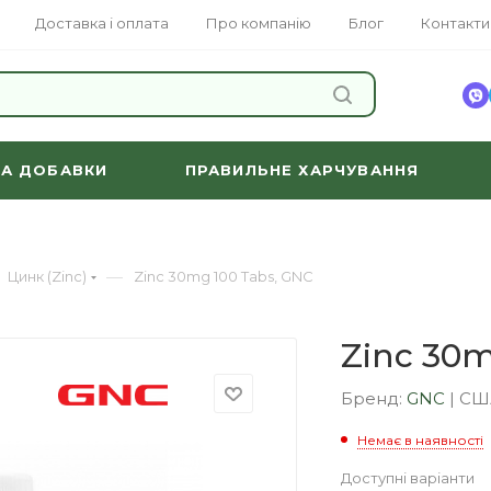
Доставка і оплата
Про компанію
Блог
Контакти
ЗНАЙТИ
ТА ДОБАВКИ
ПРАВИЛЬНЕ ХАРЧУВАННЯ
—
Цинк (Zinc)
Zinc 30mg 100 Tabs, GNC
Zinc 30m
Бренд:
GNC
|
СШ
Немає в наявності
Доступні варіанти