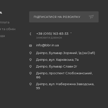
А
ПІДПИСАТИСЯ НА РОЗСИЛКУ
оплата
 та обмін
+38 (095) 163-83-33
ода
ЗАМОВИТИ ДЗВІНОК
info@bbr.in.ua
Дніпро, Бульвар Зоряний, 1д (за Dafi)
Дніпро, вул. Харківська, 7а
Дніпро, бульвар Слави 2г
Дніпро, проспект Слобожанський,
86
Дніпро, вул. Набережна Заводська,
99