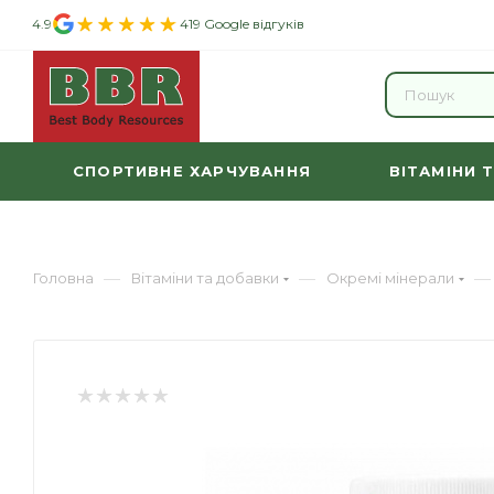
4.9
419 Google відгуків
СПОРТИВНЕ ХАРЧУВАННЯ
ВІТАМІНИ 
—
—
—
Головна
Вітаміни та добавки
Окремі мінерали