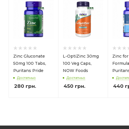
Zinc Gluconate
L-OptiZinc 30mg
Zinc fo
50mg 100 Tabs,
100 Veg Caps,
Formula
Puritans Pride
NOW Foods
Puritan
Достатньо
Достатньо
Достат
280
грн.
450
грн.
440
г