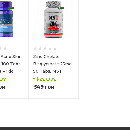
r Acne Skin
Zinc Chelate
 100 Tabs,
Bisglycinate 25mg
s Pride
90 Tabs, MST
ньо
Достатньо
рн.
549
грн.