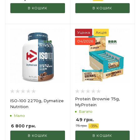
В КОШИК
В КОШИК
Уцінка
Акція
04/2026
Protein Brownie 75g,
ISO-100 2270g, Dymatize
MyProtein
Nutrition
Багато
Мало
49
грн.
6 800
грн.
75
грн.
-
35
%
В КОШИК
В КОШИК