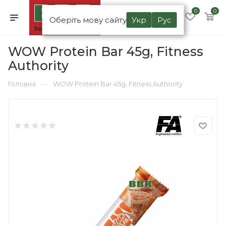
0
0
Оберіть мову сайту
Укр
Рус
WOW Protein Bar 45g, Fitness
Authority
—
Головна
WOW Protein Bar 45g, Fitness Authority