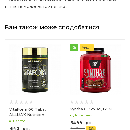
цінність може відрізнятися.
Вам також може сподобатися
Хіт
Акція
Syntha 6 2270g, BSN
VitaForm 60 Tabs,
ALLMAX Nutrition
Достатньо
Багато
3499 грн.
640
грн.
4500 грн.
-
22
%