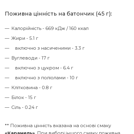
Поживна цінність на батончик (45 г):
Калорійність - 669 кДж / 160 ккал
Жири - 5.1 г
включно з насиченими - 3.3 г
Вуглеводи - 17 г
включно з цукром - 6.4 г
включно з поліолами - 10 г
Клітковина - 0.8 г
Білок - 15 г
Сіль - 0.24 г
** Поживна цінність вказана на основі смаку
«Карамель»
. При виборі іншого смаку поживна