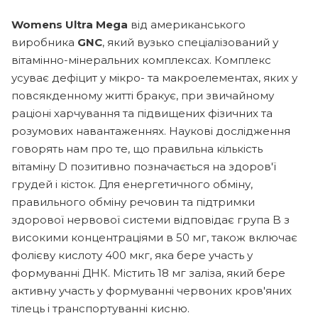
Womens Ultra Mega
від американського
виробника
GNC
, який вузько спеціалізований у
вітамінно-мінеральних комплексах. Комплекс
усуває дефіцит у мікро- та макроелементах, яких у
повсякденному житті бракує, при звичайному
раціоні харчування та підвищених фізичних та
розумових навантаженнях. Наукові дослідження
говорять нам про те, що правильна кількість
вітаміну D позитивно позначається на здоров'ї
грудей і кісток. Для енергетичного обміну,
правильного обміну речовин та підтримки
здорової нервової системи відповідає група B з
високими концентраціями в 50 мг, також включає
фолієву кислоту 400 мкг, яка бере участь у
формуванні ДНК. Містить 18 мг заліза, який бере
активну участь у формуванні червоних кров'яних
тілець і транспортуванні кисню.