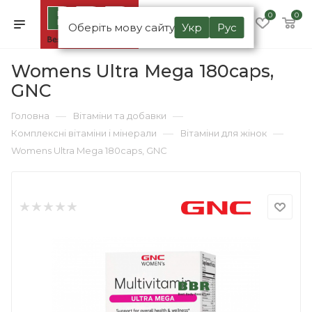
0
0
Оберіть мову сайту
Укр
Рус
Womens Ultra Mega 180caps,
GNC
—
—
Головна
Вітаміни та добавки
—
—
Комплексні вітаміни і мінерали
Вітаміни для жінок
Womens Ultra Mega 180caps, GNC