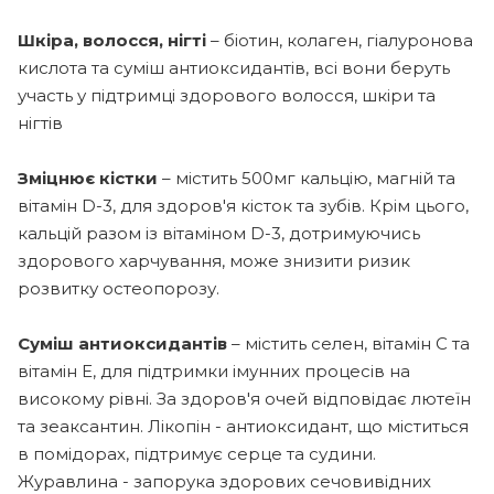
Шкіра, волосся, нігті
– біотин, колаген, гіалуронова
кислота та суміш антиоксидантів, всі вони беруть
участь у підтримці здорового волосся, шкіри та
нігтів
Зміцнює кістки
– містить 500мг кальцію, магній та
вітамін D-3, для здоров'я кісток та зубів. Крім цього,
кальцій разом із вітаміном D-3, дотримуючись
здорового харчування, може знизити ризик
розвитку остеопорозу.
Суміш антиоксидантів
– містить селен, вітамін С та
вітамін Е, для підтримки імунних процесів на
високому рівні. За здоров'я очей відповідає лютеїн
та зеаксантин. Лікопін - антиоксидант, що міститься
в помідорах, підтримує серце та судини.
Журавлина - запорука здорових сечовивідних