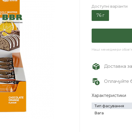
Доступні варіанти
76 г
Наші менеджери обов'яз
Доставка зам
Оплачуйте б
Характеристики
Тип фасування
Вага