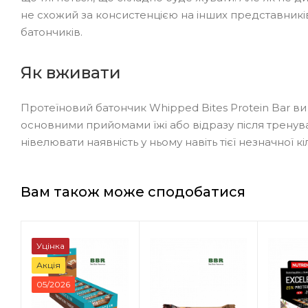
не схожий за консистенцією на інших представників
батончиків.
Як вживати
Протеїновий батончик Whipped Bites Protein Bar в
основними прийомами їжі або відразу після трену
нівелювати наявність у ньому навіть тієї незначної кі
Вам також може сподобатися
Уцінка
Акція
05/2026