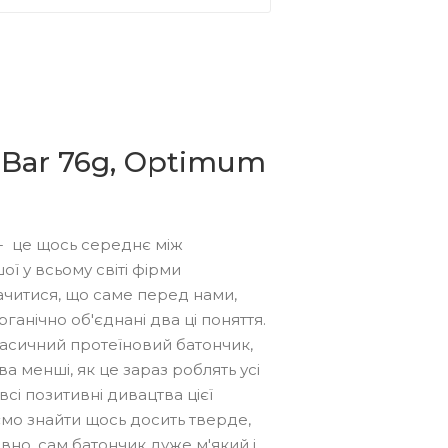
 Bar 76g, Optimum
- це щось середнє між
ї у всьому світі фірми
читися, що саме перед нами,
ганічно об'єднані два ці поняття.
ласичний протеїновий батончик,
а менші, як це зараз роблять усі
 всі позитивні дивацтва цієї
мо знайти щось досить тверде,
вно, сам батончик дуже м'який і