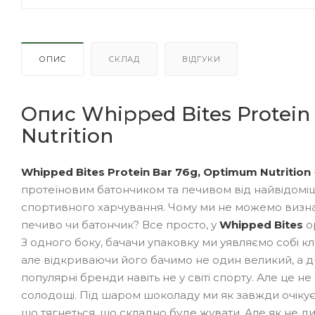
ОПИС
СКЛАД
ВІДГУКИ
Опис Whipped Bites Protein
Nutrition
Whipped Bites Protein Bar 76g, Optimum Nutrition
протеїновим батончиком та печивом від найвідомішо
спортивного харчування. Чому ми не можемо визна
печиво чи батончик? Все просто, у
Whipped Bites
ор
З одного боку, бачачи упаковку ми уявляємо собі к
але відкриваючи його бачимо не один великий, а дв
популярні бренди навіть не у світі спорту. Але це не
солодощі. Під шаром шоколаду ми як завжди очікує
що тягнеться, що складно буде жувати. Але як не ди