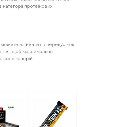
 категорії протеїнових
и можете вживати як перекус між
вання, щоб максимально
лькості калорій.