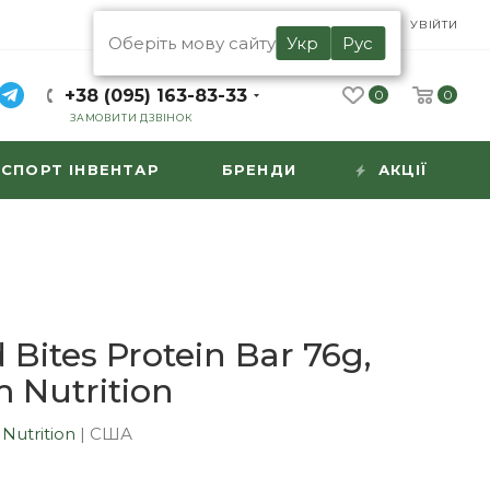
UA
RU
УВІЙТИ
Оберіть мову сайту
Укр
Рус
+38 (095) 163-83-33
0
0
ЗАМОВИТИ ДЗВІНОК
СПОРТ ІНВЕНТАР
БРЕНДИ
АКЦІЇ
Bites Protein Bar 76g,
 Nutrition
Nutrition
|
США