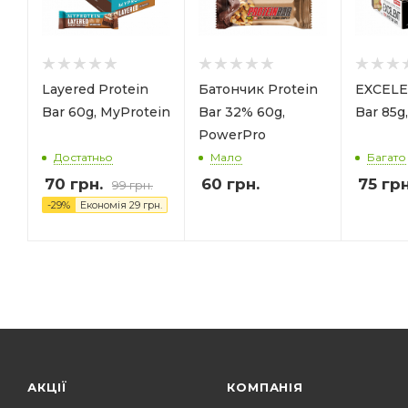
Layered Protein
Батончик Protein
EXCELE
Bar 60g, MyProtein
Bar 32% 60g,
Bar 85
PowerPro
Достатньо
Мало
Багато
70
грн.
60
грн.
75
грн
99
грн.
-
29
%
Економія
29
грн.
АКЦІЇ
КОМПАНІЯ