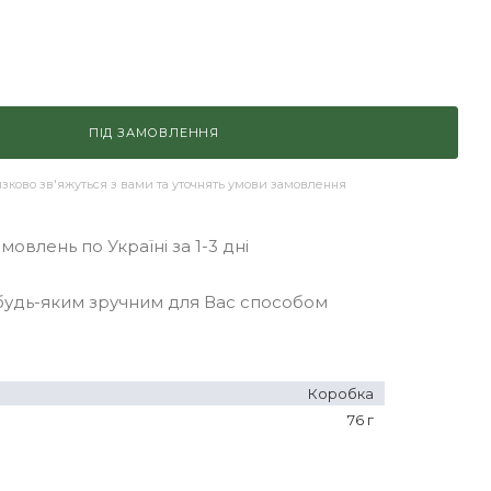
ПІД ЗАМОВЛЕННЯ
ково зв'яжуться з вами та уточнять умови замовлення
овлень по Україні за 1-3 дні
удь-яким зручним для Вас способом
Коробка
76 г