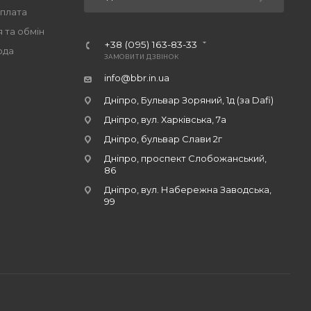
оплата
 та обмін
+38 (095) 163-83-33
ода
ЗАМОВИТИ ДЗВІНОК
info@bbr.in.ua
Дніпро, Бульвар Зоряний, 1д (за Dafi)
Дніпро, вул. Харківська, 7а
Дніпро, бульвар Слави 2г
Дніпро, проспект Слобожанський,
86
Дніпро, вул. Набережна Заводська,
99